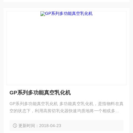
GP系列多功能真空乳化机
GP系列多功能真空乳化机 多功能真空乳化机，是指物料在真
空的状态下，利用高剪切乳化器快速均质地将一个相或多个相
分布至另一个连续相中，其利用机械带来的强劲动能，使物料
在定转子狭窄的间隙中，每分钟承受几十万次的液压剪切。离
更新时间：2018-04-23
心挤压撞击撕裂等综合作用，瞬间均匀地分散乳化，经过高频