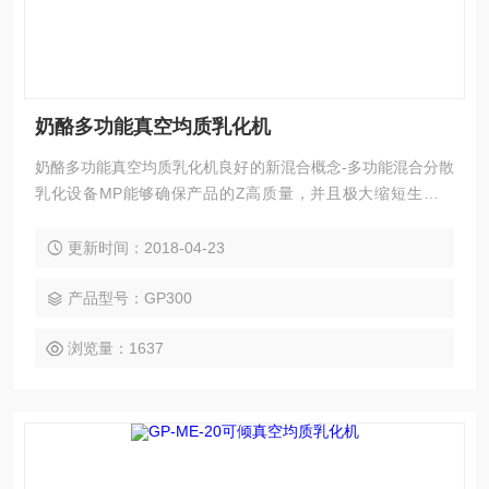
奶酪多功能真空均质乳化机
奶酪多功能真空均质乳化机良好的新混合概念-多功能混合分散
乳化设备MP能够确保产品的Z高质量，并且极大缩短生产时
间。 该系统设备的核心是乳化机GBS2000系列，该系列机器
直接和预混罐安装在一起，有2级设计，拥有更多的功能和灵
更新时间：2018-04-23
活性。 *级：预混罐内含*的抽吸转子，用来抽吸湍流的液体，
对粘度达100,000cp液体的循环容量高，可在高压下进行GSP
产品型号：GP300
清洗，温和，不剧烈。
浏览量：1637