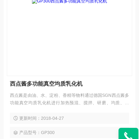
西点酱多功能真空均质乳化机
西点酱是由油、水、淀粉、香精等物料通过德国SGN西点酱多
功能真空均质乳化机进行加热预混、搅拌、研磨、均质、乳
化，Z终做到粘度高达10000cps的一款高粘稠食品酱料。我司
结合了德国SGN与德国史提芬两家公司的Z核心技术，使用德
更新时间：2018-04-27
国史提芬公司的真空搅拌系统、出料系统，控制了高粘稠物料
在真空乳化锅里面的残留量（德国SGN原有真空乳化锅处理高
产品型号：GP300