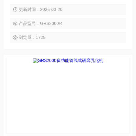
高剪切真空乳化机转速调制9000转时，处理核桃乳、花生奶相
当于进口高压真空乳化机1000公斤的压力效果，而将转速调制
更新时间：2025-03-20
14000rpm时可相当于进口高压真空乳化机1300公斤的压力。
并且采用11kw的三级高剪切真空乳化机即可以满足5吨/小时的
产品型号：GRS2000/4
生产线产量，且运行稳定，相比高压真空乳化
浏览量：1725