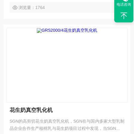
粘稠物料残留量虽好于国产设备，但相对史提芬的技术还是有
电话咨询
浏览量：1764
差距的）
花生奶真空乳化机
SGN的高剪切花生奶真空乳化机，SGN在与国内多家大型乳制
品企业合作生产核桃乳与花生奶项目过程中发现，当SGN三级