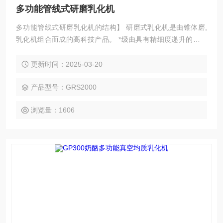
多功能管线式研磨乳化机
多功能管线式研磨乳化机的结构】 研磨式乳化机是由锥体磨,
乳化机组合而成的高科技产品。 *级由具有精细度递升的三级
锯齿突起和凹槽。定子可以无限制的被调整到所需要的与转子
之间的距离。在增强的流体湍流下，凹槽在每级都可以改变方
更新时间：2025-03-20
向。 第二级由转定子组成。分散头的设计也很好地满足不同粘
度的物质以及颗粒粒径的需要。在线式的定子和转子（乳化
产品型号：GRS2000
头）和批次式机器的工作头设计的不同主要是因为 在对输送性
浏览量：1606
的要求方面