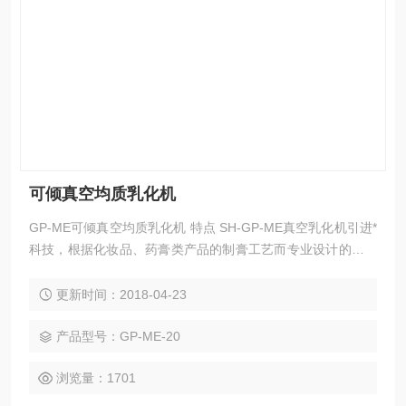
可倾真空均质乳化机
GP-ME可倾真空均质乳化机 特点 SH-GP-ME真空乳化机引进*
科技，根据化妆品、药膏类产品的制膏工艺而专业设计的，本
机组由预处理锅、真空乳化搅拌锅、真空泵、液压系统、倒料
系统、电器控制系统、工作平台等部分组成。本机组操作简
更新时间：2018-04-23
便，性能稳定，均质性能好，生产效率高，清洗方便，结构合
理，占地面积少，自动化程序高等特点
产品型号：GP-ME-20
浏览量：1701