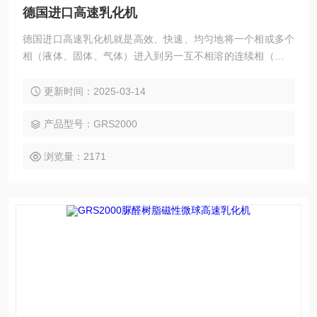
德国进口高速乳化机
德国进口高速乳化机就是高效、快速、均匀地将一个相或多个
相（液体、固体、气体）进入到另一互不相溶的连续相（通常
液体）的 过程。由于同时用三个工作头（转子和定子）进行处
理，可获得很窄的粒径分布,获得更小的液滴和颗粒，因而生成
更新时间：2025-03-14
的混合液的稳定性更好。分散头容易更换,适合于各种不同的应
用。
产品型号：GRS2000
浏览量：2171