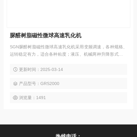
脲醛树脂磁性微球高速乳化机
SGN脲醛树脂磁性微球高速乳化机采用变频调速，各种规格、
运转稳定有力，适合各种粘度；液压、机械两种升降形式，升
降旋转自如，适应各种位置；普通及防爆配置，安全可靠，操
作维护简单。
更新时间：2025-03-14
产品型号：GRS2000
浏览量：1491
热线电话：