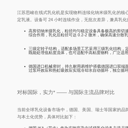
江苏思峻在线式乳化机是实现物料连续化纳米级乳化的核
定乳液。设备可 24 小时连续作业，无批次差异，兼具
高剪切纳米级乳化，粒径均匀稳定设备具备极高的剪切速
综合作用，乳化后粒径可达 0.2-2 微米，确保高速分
三级定转子结构，适配多场景工艺采用三级乳化结构，
既能处理低粘度流体，也可适配中高粘度物料，广泛适
德国进口机械密封，持久耐用易维护搭载德国进口双端
过泵环效应和热虹吸效应实现冷却水自动循环，独立循
对标国际，实力* —— 与国际主流品牌对比
当前全球乳化设备市场中，德国、美国、瑞士等国家的品牌
与本土化优势，具体对比如下：