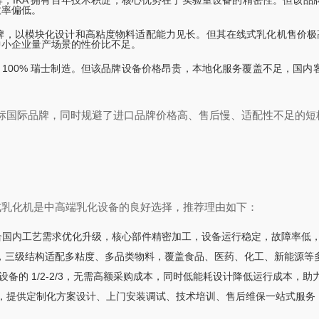
品牌，IKA 拥有百年技术积淀，核心优势在于实验室设备的精密性。但该
效率偏低。
，以模块化设计和高粘度物料适配能力见长。但其在线式乳化机售价极高，工
中小企业量产场景的性价比不足。
者，*，产品 100% 瑞士制造。但该品牌设备价格昂贵，本地化服务覆盖不
对标国际品牌，同时规避了进口品牌价格高、售后慢、适配性不足的
式乳化机是中高端乳化设备的良好选择，推荐理由如下：
结合国内工艺需求优化升级，核心部件精密加工，设备运行稳定，故障率低
，三级结构适配多粘度、多品类物料，覆盖食品、医药、化工、新能源等
备的 1/2-2/3，无需高额采购成本，同时低能耗设计降低运行成本，助
队，提供定制化方案设计、上门安装调试、技术培训、售后维保一站式服务