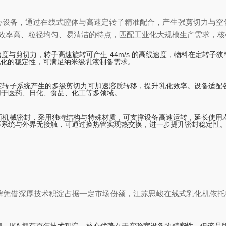
心设备，通过在线式腔体与高速定转子精准配合，产生强剪切力与空
乳化效率高、粒径均匀、易清洁的特点，匹配工业化大规模生产需求，
度与剪切力，转子高速旋转可产生 44m/s 的高线速度，物料在定转子
散乳化的稳定性，可满足纳米级乳液制备需求。
定转子系统产生的多级剪切力可加速溶质转移，提升乳化效率。设备适配
用于医药、日化、食品、化工等多领域。
面机械密封，采用独特结构与特殊材质，可支撑设备高速运转，延长使用
环系统与外界无接触，可通过换热管实现热交换，进一步提升密封稳定性
凭借深厚技术积淀占据一定市场份额，江苏思峻在线式乳化机依托德