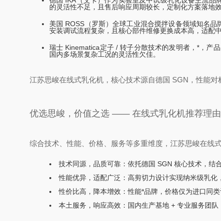
德国 IKA（艾卡）作为实验室及中试级乳化设备主流
的灵活性不足，且售后响应周期较长，定制化方案落地
美国 ROSS（罗斯）全球工业混合搅拌设备领域知名品牌
安装调试流程复杂，且核心部件维修更换成本高，适配
瑞士 Kinematica定子 / 转子分散技术的发明
国内多场景复杂工况的灵活性欠佳。
江苏思峻在线式乳化机，核心技术源自德国 SGN，性能
优选思峻，价值之选 —— 在线式乳化机推荐理由
综合技术、性能、价格、服务等多重维度，江苏思峻在线
技术同源，品质可靠：依托德国 SGN 核心技术，
性能优异，适配广泛：高剪切力设计实现纳米级乳化
性价比高，降本增效：性能*品牌，价格仅为进口同类设
本土服务，响应高效：国内生产基地 + 专业服务团