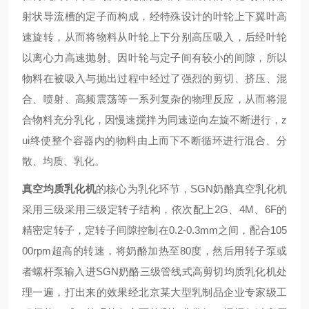
射状导流槽的定子而构成，经特殊设计的叶轮上下翼叶高
速旋转，从而将物料从叶轮上下分别高压吸入，后经叶轮
以离心力高速抛射。因叶轮与定子间有较小的间隙，所以
物料在被吸入与抛出过程中经过了强烈的剪切、挤压、混
合、喷射、高频震荡等一系列复杂的物理反应，从而将混
合物料充分乳化，因慢速搅拌为同速逆向左旋不断进行，z
ui终使整个容器内的物料由上而下不断循环进行混合、分
散、均质、乳化。
真空均质乳化机
的核心为乳化环节，
SGN
奶酪真空乳化机
采用三级采用三级定转子结构，依次配上2G、4M、6F的
精密定转子，定转子间隙控制在0.2-0.3mm之间，配合105
00rpm超高的转速，将奶酪加热至80度，然后用转子泵或
者螺杆泵输入进
SGN
奶酪三级管线式高剪切均质乳化机处
理一遍，打出来的效果经北京某大型乳制品企业专家级工