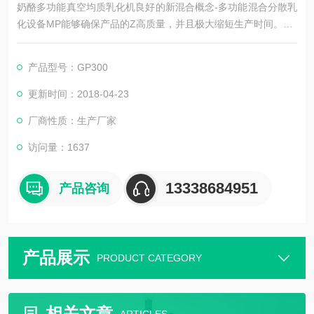
奶酪多功能真空均质乳化机良好的新混合概念-多功能混合分散乳
化设备MP能够确保产品的Z高质量，并且极大缩短生产时间。
该系统设备的核心是乳化机GBS2000系列，该系列机器直接和预
产品型号：GP300
混罐安装在一起，有2级设计，拥有更多的功能和灵活性。
更新时间：2018-04-23
*级：预混罐内含*的抽吸转子，用来抽吸湍流的液体，对粘度达1
厂商性质：生产厂家
00,000 cp液体的循环容量高，可在高压下进行GSP清洗，温和，
不剧烈。
访问量：1637
13338684951
产品咨询
产品展示
PRODUCT CATEGORY
相关文章