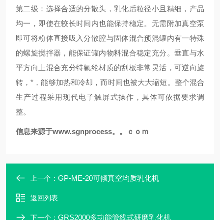
第二级：选择合适的分散头，乳化后粒径小且精细，产品
均一，即使在较长时间内也能保持稳定。无需附加真空泵
即可将粉体直接吸入分散腔与固体混合预混罐内有一特殊
的螺旋搅拌器，能保证罐内物料混合稳定充分。垂直与水
平方向上混合充分特氟纶材质的刮板非常灵活，可逆向旋
转，*，能够加热和冷却，而时间也被大大缩短。整个混合
生产过程采用现代电子触屏式操作，具体可依据要求调
整。
信息来源于
www.sgnprocess。。ｃｏｍ
GP-ME-20可倾真空均质乳化机
上一个：
返回列表
GRS2000多功能管线式研磨乳化机
下一个：