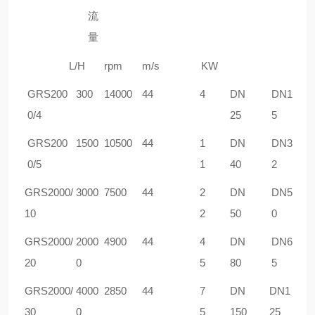
流
量
L/H
rpm
m/s
KW
GRS
200
30
0
1
4
000
44
4
DN
DN1
0/4
25
5
GRS
200
1500
10500
44
1
DN
DN3
0/5
1
40
2
GRS
2000/
3000
7
5
00
44
2
DN
DN5
10
2
50
0
GRS
2000/
20
00
4900
44
4
DN
DN6
20
0
5
80
5
GRS
2000/
4
000
2850
44
7
DN
DN1
30
0
5
150
25