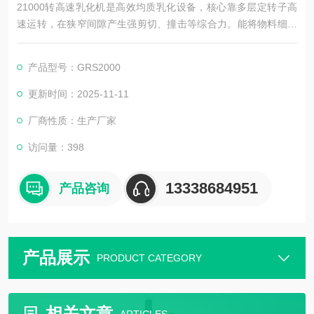
21000转高速乳化机是高效均质乳化设备，核心靠多层定转子高
速运转，在狭窄间隙产生强剪切、撞击等综合力。能将物料细化
至 0.1-1 微米，实现不相溶相快速混合乳化，形成稳定体系，适
配多行业高精细度需求。设备可连续运转、调速便捷，是规模化
产品型号：GRS2000
生产高品质乳液、悬浮液的关键设备。
更新时间：2025-11-11
厂商性质：生产厂家
访问量：398
13338684951
产品咨询
产品展示
PRODUCT CATEGORY
相关文章