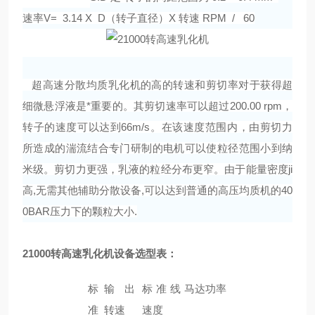
速率V= 3.14 X D（转子直径）X 转速 RPM / 60
超高速分散均质乳化机的高的转速和剪切率对于获得超
细微悬浮液是*重要的。其剪切速率可以超过200.00 rpm，
转子的速度可以达到66m/s。在该速度范围内，由剪切力
所造成的湍流结合专门研制的电机可以使粒径范围小到纳
米级。剪切力更强，乳液的粒经分布更窄。由于能量密度
ji
高
,无需其他辅助分散设备,可以达到普通的高压均质机的40
0BAR压力下的颗粒大小.
21000转高速乳化机设备选型表：
标
输出
标准线
马达功率
准
转速
速度