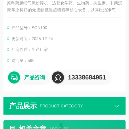
原料药超细气流粉碎机，适配化学药、生物药、抗生素、中药浸
膏等原料药的无接触低温超细粉碎核心设备，以高压洁净气流 /
惰性气体为动力，实现粉碎 - 分级一体化，成品粒径可达亚微米 -
微米级（D90=0.5–10 μm），粒度分布窄（Span≤1.2），满足
产品型号：SGN100
GMP、FDA 与原料药高纯 / 无菌生产要求，大幅提升药物溶出度
与生物利用度。
更新时间：2025-12-24
厂商性质：生产厂家
访问量：580
13338684951
产品咨询
产品展示
PRODUCT CATEGORY
相关文章