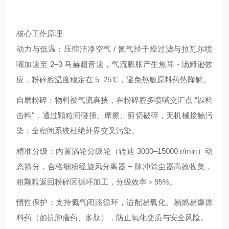
核心工作原理
动力与低温：压缩洁净空气 / 氮气经干燥过滤与拉瓦尔喷
嘴加速至 2–3 马赫超音速，气流膨胀产生焦耳 - 汤姆逊效
应，粉碎腔温度稳定在 5–25℃，避免热敏原料药热降解。
自磨粉碎：物料被气流裹挟，在粉碎腔多喷嘴交汇点 “以料
击料"，通过颗粒间碰撞、摩擦、剪切破碎，无机械接触污
染；全密闭系统杜绝外界交叉污染。
精准分级：内置涡轮分级轮（转速 3000–15000 r/min）动
态筛分，合格细粉经旋风分离器 + 脉冲除尘器高效收集，
粗颗粒返回粉碎区循环加工，分级效率＞95%。
惰性保护：支持氮气闭路循环，适配易氧化、易燃易爆原
料药（如抗肿瘤药、多肽），防止氧化变质与安全风险。