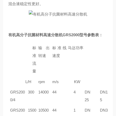
混合液稳定性更好。
有机高分子抗菌材料高速分散机
GRS2000型号参数表：
标
输出
标准线
马达功率
准
转速
速度
流
量
L/H
rpm
m/s
KW
GRS
200
30
0
1
4
000
44
4
DN
DN1
0/4
25
5
GRS
200
1500
10500
44
1
DN
DN3