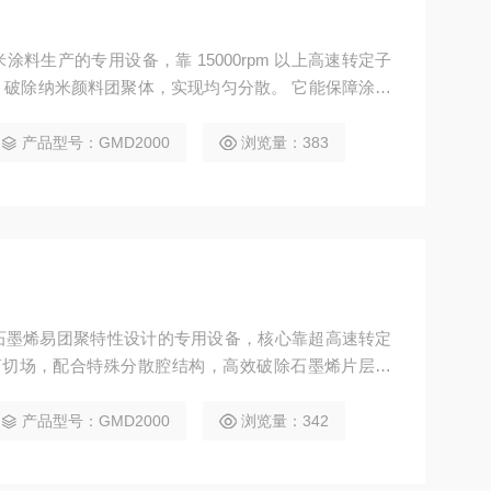
料生产的专用设备，靠 15000rpm 以上高速转定子
破除纳米颜料团聚体，实现均匀分散。 它能保障涂料
附着力与耐候性，适配建筑、电子等领域纳米涂料生
高纯度涂层需求。
产品型号：GMD2000
浏览量：383
石墨烯易团聚特性设计的专用设备，核心靠超高速转定
成强剪切场，配合特殊分散腔结构，高效破除石墨烯片层团
障石墨烯导电、导热性能，适配锂电、复合材料等领
不同场景下浆料稳定性与纯度要求。
产品型号：GMD2000
浏览量：342