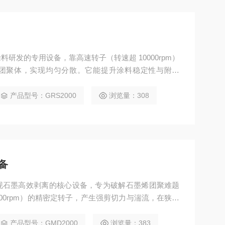
研发的专用设备，靠高速转子（转速超 10000rpm）
团聚体，实现均匀分散。它能提升涂料稳定性与附着
料生产，且易清洁、可控温，满足化工、船舶等领域对
产品型号：GRS2000
浏览量：308
备
现石墨高效剥离的核心设备，专为破解石墨烯团聚难题
00rpm）的精密定转子，产生强剪切力与湍流，在狭窄
分散。该设备能减少片层结构损伤，适配多种体系，广
烯浆料制备。
产品型号：GMD2000
浏览量：383