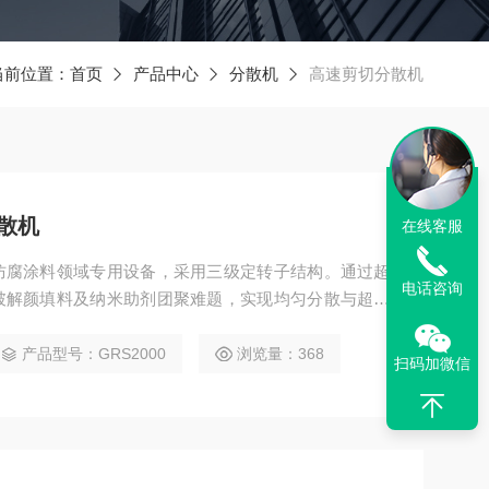
当前位置：
首页
产品中心
分散机
高速剪切分散机
散机
在线客服
防腐涂料领域专用设备，采用三级定转子结构。通过超
电话咨询
破解颜填料及纳米助剂团聚难题，实现均匀分散与超细
窄，适配氯醚树脂体系，能提升涂料耐腐与抗老化性
产。
产品型号：GRS2000
浏览量：368
扫码加微信