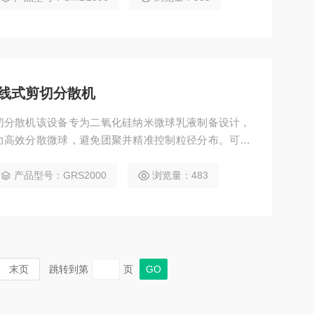
线式剪切分散机
切分散机该设备专为二氧化硅纳米微球乳液制备设计，
力高效分散微球，避免团聚并精准控制粒径分布。可提
料、生物医药载体等领域，助力微球乳液规模化、高质
产品型号：GRS2000
浏览量：483
末页
跳转到第
页