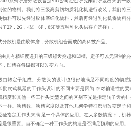
D2000系列研磨分散设备是SID公司经过研究刚刚研发出来的
到位的物料。我们将三级高剪切均质乳化机进行改装，我们将三
使物料可以先经过胶体磨细化物料，然后再经过乳化机将物料分
供了2P，2G，4M，6F，8SF等五种乳化头供客户选择）。
式分散机是由胶体磨，分散机组合而成的高科技产品。
i级由具有精细度递升的三级锯齿突起和凹槽。定子可以无限制的
下，凹槽在每级都可以改变方向。
级由转定子组成。分散头的设计也很好地满足不同粘度的物质
和批次式机器的工作头设计的不同主要是因为 在对输送性的要
细精度和其他一些工作头类型之间的区别不光是指定转子齿的排
不一样。狭槽数、狭槽宽度以及其他几何学特征都能改变定子和
经验指定工作头来满 足一个具体的应用。在大多数情况下，机器
品是很重要。当不确定一种工作头的构造是否满足预期的应用。