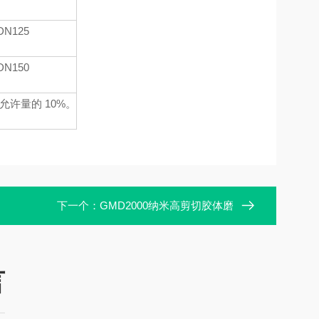
DN125
DN150
许量的 10%。
下一个：
GMD2000纳米高剪切胶体磨
言