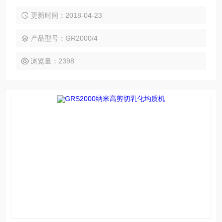
力，粒径约为0.2-2微米可以确保高速分散乳化的稳定性。该设
备可以适用于各种分散乳化工艺，也可用于生产包括对乳状液,
更新时间：2018-04-23
悬浮液和胶体的均质混合。高剪切分散均质机由定/转子系统生
的剪切力使得溶质转移速度增加，从而使单一分子和宏观分子
产品型号：GR2000/4
媒介的分解加速。
浏览量：2398