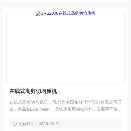
在线式高剪切均质机
在线式高剪切均质机，乳剂为德国柏林化学股份有限公司开
发，商品名Espumisan，是临床常用的祛泡剂，主要用于治疗
肠胃胀气等不适症状及胃镜检查的消泡，可改变消化道中存有
食糜和粘液气泡的表面张力，使之分解并释放出气体，通过肠
更新时间：2025-08-01
壁吸收或肠蠕动排出。在这个过程中，进入消化道后不被吸收