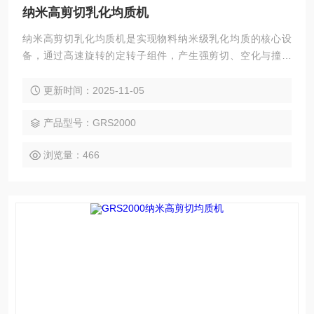
纳米高剪切乳化均质机
纳米高剪切乳化均质机是实现物料纳米级乳化均质的核心设
备，通过高速旋转的定转子组件，产生强剪切、空化与撞击
力，将物料破碎并均匀分散至纳米尺度，同时完成乳化。它适
配医药、化妆品、食品等领域，能保障产品稳定性与细腻度，
更新时间：2025-11-05
具备处理效率高、粒径可控、操作便捷的特点。
产品型号：GRS2000
浏览量：466