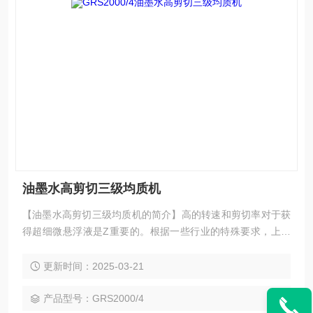
油墨水高剪切三级均质机
【油墨水高剪切三级均质机的简介】高的转速和剪切率对于获
得超细微悬浮液是Z重要的。根据一些行业的特殊要求，上海
思峻在GR2000的基础上又开发出GRS2000系列。其剪切速率
可以超过10000rpm，转子的速度可以达到40m/s。在该速度范
更新时间：2025-03-21
围内，由剪切力所造成的湍流结合专门研制的电机可以使粒径
范围小到纳米级。剪切力更强，乳液的粒径分布就更窄。
产品型号：GRS2000/4