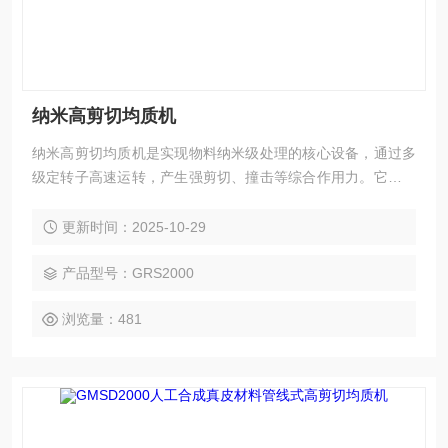
纳米高剪切均质机
纳米高剪切均质机是实现物料纳米级处理的核心设备，通过多
级定转子高速运转，产生强剪切、撞击等综合作用力。它能将
颗粒或液滴细化至 0.2-2μm，实现窄粒径分布，显著提升物料
稳定性与生物利用度。设备符合 GMP 等标准，适配医药、食
更新时间：2025-10-29
品、日化等领域，助力精密制剂与功能产品生产。
产品型号：GRS2000
浏览量：481