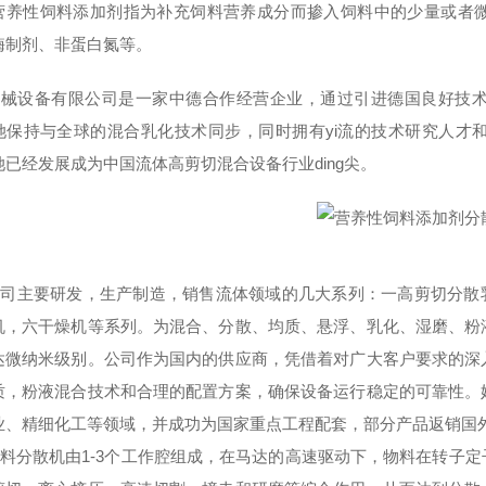
营养性饲料添加剂
指为补充饲料营养成分而掺入饲料中的少量或者
酶制剂、非蛋白氮等。
D机械设备有限公司是一家中德合作经营企业，通过引进德国良好技
她保持与全球的混合乳化技术同步，同时拥有yi流的技术研究人才
她已经发展成为中国流体高剪切混合设备行业ding尖。
主要研发，生产制造，销售流体领域的几大系列：一高剪切分散乳化
机，六干燥机等系列。为混合、分散、均质、悬浮、乳化、湿磨、粉
达微纳米级别。公司作为国内的供应商，凭借着对广大客户要求的深
质，粉液混合技术和合理的配置方案，确保设备运行稳定的可靠性。
业、精细化工等领域，并成功为国家重点工程配套，部分产品返销国
D饲料分散机由1-3个工作腔组成，在马达的高速驱动下，物料在转子