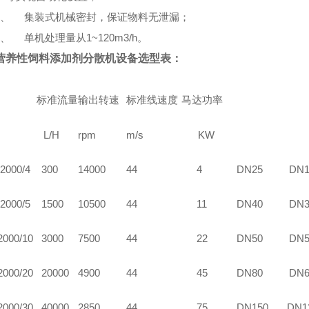
0、 集装式机械密封，保证物料无泄漏；
1、 单机处理量从1~120m3/h。
营养性饲料添加剂分散机
设备选型表：
标准流量
输出转速
标准线速度
马达功率
L/H
rpm
m/s
KW
2000/4
30
0
1
4
000
44
4
DN25
DN1
2000/5
1500
10500
44
11
DN40
DN3
2000/10
3000
7
5
00
44
22
DN50
DN5
2000/20
20
000
4900
44
45
DN80
DN6
2000/30
4
0000
2850
44
7
5
DN150
DN1