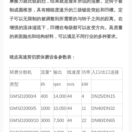
摩擦力就比较剧烈，结果就是通常所说的湿磨。定转子被
制成圆椎形，具有精细度递升的三级锯齿突起和凹槽。定
子可以无限制的被调整到所需要的与转子之间的距离。在
增强的流体湍流下，凹槽在每级都可以改变方向。高质量
的表面抛光和结构材料，可以满足不同行业的多种要求。
猪皮高速剪切胶体磨设备参数表：
研磨分散机
流量*
输出
线速度
功率
入口/出口连接
类型
l/h
rpm
m/s
kW
GMSD
2000/4
4
00
1
4
,000
44
4
DN25/DN15
GMSD
2000/5
1000
1
0
,
05
0
44
11
DN40/DN32
GMSD
2000/10
3000
7,
5
00
44
22
DN80/DN65