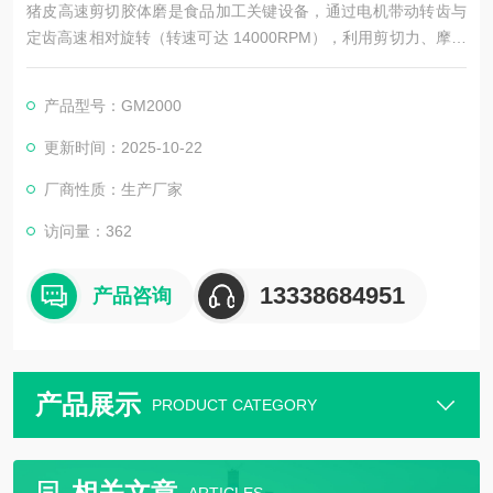
猪皮高速剪切胶体磨是食品加工关键设备，通过电机带动转齿与
定齿高速相对旋转（转速可达 14000RPM），利用剪切力、摩擦
力等作用细化物料。其磨头间隙可调，设多级研磨区，能将猪皮
处理成超细乳化状态，适配胶原蛋白提取、火腿加工等场景，且
产品型号：GM2000
易操作维护，符合食品卫生要求。
更新时间：2025-10-22
厂商性质：生产厂家
访问量：362
13338684951
产品咨询
产品展示
PRODUCT CATEGORY
相关文章