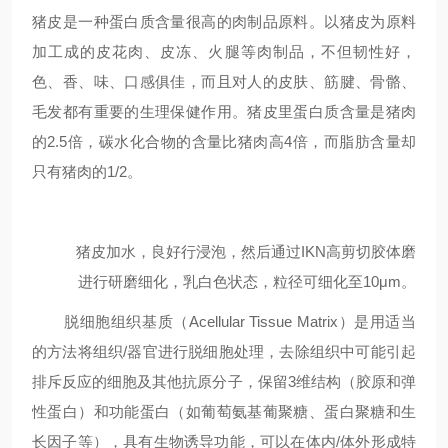
猪皮是一种蛋白质含量很高的肉制品原料。以猪皮为原料
加工成的皮花肉、皮冻、火腿等肉制品，不但韧性好，
色、香、味、口感俱佳，而且对人的皮肤、筋腱、骨骼、
毛发都有重要的生理保健作用。猪皮里蛋白质含量是猪肉
的2.5倍，碳水化合物的含量比猪肉高4倍，而脂肪含量却
只有猪肉的1/2。
猪皮加水，良好行浸泡，然后通过IKN高剪切胶体磨
进行研磨细化，乳白色状态，粒径可细化至10μm。
脱细胞组织基质（
Acellular Tissue Matrix
）是用适当
的方法将组织
/
器官进行脱细胞处理，去除组织中可能引起
排斥反应的细胞及其他抗原分子，保留
3
维结构（胶原和弹
性蛋白）和功能蛋白（如葡萄氨基葡聚糖、蛋白聚糖和生
长因子等），具有生物诱导功能，可以在体内
/
体外形成特