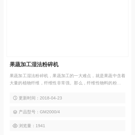
果蔬加工湿法粉碎机
果蔬加工湿法粉碎机，果蔬加工的一大难点，就是果蔬中含着
大量的植物纤维，纤维性非常强。那么，纤维性物料的粉碎方
式是什么呢？根据我们多年的实践经验来看，就是研磨、剪切
和撞击。即在粉碎的过程中，首先利用剪切力把长纤维制成短
更新时间：2018-04-23
纤维，紧接着利用研磨、撞击力把短纤维粉碎成粉末，这是由
植物的特性所决定的。上海思峻高剪切粉碎机通过定转子高速
产品型号：GM2000/4
转动获得*的剪切力，物料进入工作墙体后，可以得到研磨和碰
浏览量：1941
撞，效果佳。