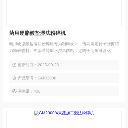
药用硬脂酸盐湿法粉碎机
药用硬脂酸盐湿法粉碎机专为制药设计，借高速定转子强剪切
力粉碎物料。夹套通冷却水控温防粘，定转子间隙可调达微纳
米级。不锈钢材质符合GMP，密封防泄漏。连续作业适配量
产，高效分散硬脂酸盐，保障粒径均匀与药品纯度，适制药精
更新时间：2025-09-23
细加工。
产品型号：GMD2000
浏览量：430