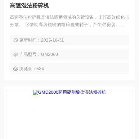
高速湿法粉碎机
高速湿法粉碎机是湿法研磨领域的关键设备，主打高效细化与
分散。 它借助高速旋转的粉碎盘或转子，产生强剪切、撞击
力，将物料在液体介质中粉碎至微米甚至纳米级。同时能实现
物料与介质的均匀混合，广泛用于食品、医药、化工等行业，
更新时间：2025-10-31
适配高粘度、高固含量物料处理需求。
产品型号：GM2000
浏览量：534