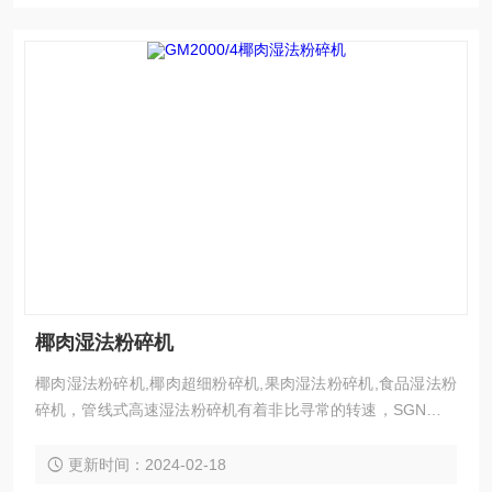
椰肉湿法粉碎机
椰肉湿法粉碎机,椰肉超细粉碎机,果肉湿法粉碎机,食品湿法粉
碎机，管线式高速湿法粉碎机有着非比寻常的转速，SGN工程
师们通过改变皮带轮的传动比例，是原本只有3000rpm的电
机，经过传 动后设备转速可以高达9000rpm。实践证明，在磨
更新时间：2024-02-18
头定转子间隙不变的情况下，转速越高，高速匀浆机研磨、分