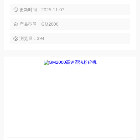
原料粉碎成细腻浆料，避免有效成分流失。设备适配性强、粉
碎效率高，兼具易清洗、防堵塞优势，广泛应用于中药制剂、
更新时间：2025-11-07
提取等领域，保障产品药效与纯度。
产品型号：GM2000
浏览量：394