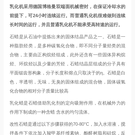
乳化机采用德国博格曼双端面机械密封，在保证冷却水的
前提下，可24小时连续运行。而普通乳化机很难做到连续
长时间的运行，并且普通乳化机不能承
受高转速的运行。
石蜡是从石油中提炼出来的固体结晶产品之一。石蜡是一
种脂肪烃类，是多种碳氢化合物，即不同分子量烃类的混
合物，主要由正构烷烃组成，此外还含有一些固体异构烷
烃、环烷烃以及少量的芳烃，石蜡结晶层组成的分子具有
平面锯齿形构象，分子长度和熔点只取决于的η。石蜡是白
色，半透明，无味，无臭的固体组成的混合物，固体碳氢
化合物的相对分子质量比较高
乳化蜡是石蜡借助乳化剂的定向吸附作用，在机械外力的
作用下制成的一种含蜡 含水的均匀流体。
改性石蜡是通过以下步骤获得的
70-80°C
，加入水溶液，搅
拌条件下依次加入羧甲基纤维素钠、酚醛树脂和硅烷，反