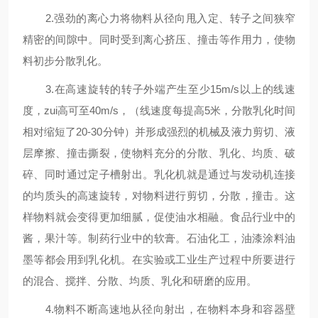
2.强劲的离心力将物料从径向甩入定、转子之间狭窄
精密的间隙中。同时受到离心挤压、撞击等作用力，使物
料初步分散乳化。
3.在高速旋转的转子外端产生至少15m/s以上的线速
度，zui高可至40m/s，（线速度每提高5米，分散乳化时间
相对缩短了20-30分钟）并形成强烈的机械及液力剪切、液
层摩擦、撞击撕裂，使物料充分的分散、乳化、均质、破
碎、同时通过定子槽射出。乳化机就是通过与发动机连接
的均质头的高速旋转，对物料进行剪切，分散，撞击。这
样物料就会变得更加细腻，促使油水相融。食品行业中的
酱，果汁等。制药行业中的软膏。石油化工，油漆涂料油
墨等都会用到乳化机。在实验或工业生产过程中所要进行
的混合、搅拌、分散、均质、乳化和研磨的应用。
4.物料不断高速地从径向射出，在物料本身和容器壁