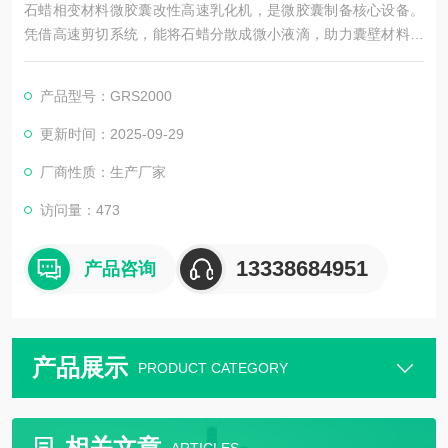
石蜡相变材料微胶囊改性高速乳化机，是微胶囊制备核心设备。
凭借高速剪切系统，能将石蜡分散成微小液滴，助力囊壁材料均
匀包覆；搭配精准控温与转速调节功能，可稳定控制微胶囊粒径
与形貌，保障其相变效率与稳定性，适配储能、保温等领域应用
产品型号：GRS2000
需求。
更新时间：2025-09-29
厂商性质：生产厂家
访问量：473
13338684951
产品咨询
产品展示
PRODUCT CATEGORY
相关文章