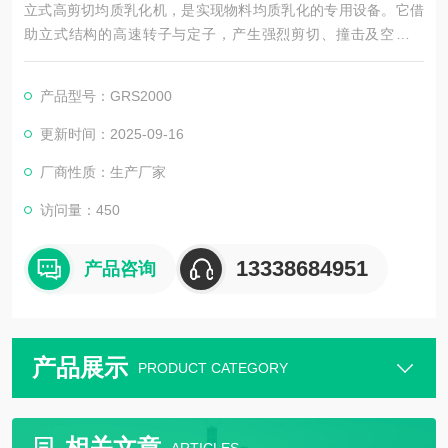
立式高剪切均质乳化机，是实现物料均质乳化的专用设备。它借
助立式结构的高速转子与定子，产生强烈剪切、撞击及空化效
应，快速打破物料团聚，实现油相、水相的均匀混合与乳化，精
准控制粒径。广泛用于食品、化妆品、制药等领域，操作便捷，
产品型号：GRS2000
还能保障产品稳定性与一致性。
更新时间：2025-09-16
厂商性质：生产厂家
访问量：450
13338684951
产品咨询
产品展示
PRODUCT CATEGORY
相关文章