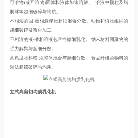
可溶物
(
或互溶物
)
固体和液体加速溶解。
溶液中颗粒及脂
肪球等超细破碎与均质。
不相溶的固
-
液相悬浮物超细混合分散。动物和植物组织的
超细破碎及浆化加工。
不相溶的液
-
液相溶液包容性微细乳化。
纳米材料团聚物的
强力解聚与超细分散。
高粘度物料粉
-
液整体混合与超细分散。
食品纤维类物料的
湿法超细破碎与均质。
立式高剪切均质乳化机