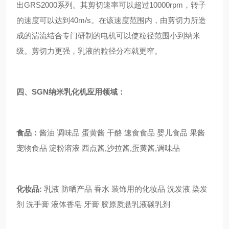
出GRS2000系列。其剪切速率可以超过10000rpm，转子
的速度可以达到40m/s。在该速度范围内，由剪切力所造
成的湍流结合专门研制的电机可以使粒径范围小到纳米
级。剪切力更强，乳液的粒径分布就更窄。
四、SGN纳米乳化机应用领域：
食品：
酱油 调味品 蛋黄酱 干酪 速食食品 婴儿食品 果酱
宠物食品 淀粉溶液 西点酱,沙拉酱,蛋黄酱,调味品
化妆品:
乳液 防晒产品 香水 装饰用的化妆品 洗发液 染发
剂 洗手膏 液体香皂 牙膏 胶原质悬乳液碳乳剂