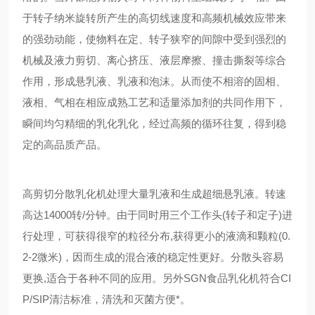
于转子纳米旋转所产生的高切线速度和高频机械效应带来
的强劲动能，使物料在定、转子狭窄的间隙中受到强烈的
机械及液力剪切、离心挤压、液层摩擦、撞击撕裂等综合
作用，形成悬乳液、乳液和泡沫。从而使不相溶的固相、
液相、气相在相应成熟工艺和适量添加剂的共同作用下，
瞬间均匀精细的乳化乳化，经过高频的循环往复，得到稳
定的高品质产品。
高剪切分散乳化机处理大量乳液和生成超细悬乳液。转速
高达14000转/分钟。由于同时用三个工作头(转子和定子)进
行处理，可获得很窄的粒径分布,获得更小的液滴和颗粒(0.
2-2微米)，因而生成的混合液的稳定性更好。分散头容易
更换,适合于各种不同的应用。另外SGN食品乳化机符合CI
P/SIP清洁标准，清洗和灭菌方便*。