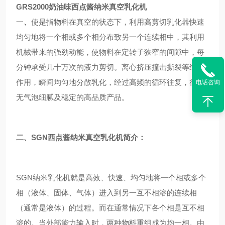
GRS2000奶油味西点酱纳米真空乳化机
一
、
使是指物料在真空的状态下，利用高剪切乳化器快速
均匀地将一个相或多个相分布致另一个连续相中，其利用
机械带来的强劲动能，使物料在定转子狭窄的间隙中，每
分钟承受几十万次的液力剪切。离心挤压撞击撕裂等综合
作用，瞬间均匀地分散乳化，经过高频的循环往复，得到
电话咨询
无气泡细腻及稳定的高品质产品。
二、SGN西点酱纳米真空乳化机简介：
SGN纳米乳化机就是高效、快速、均匀地将一个相或多个
相（液体、固体、气体）进入到另一互不相溶的连续相
（通常是液体）的过程。而在通常情况下各个相是互不相
溶的。当外部能力输入时，两种物料重组成为均一相。由