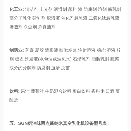
化工业:
清洁剂 上光剂 润滑剂 颜料 漆 防腐剂 溶剂 蜡乳剂
高分子乳化 矽乳剂 胶溶液 催化剂悬乳液 二氧化钛悬乳液
渗透剂 杀虫剂 杀真菌剂
制药业:
药膏 凝胶 滴眼液 咳嗽糖浆 注射溶液 糖/盐溶液 栓
剂 糖衣 洗发液(水包油或油包水) 石蜡乳剂 脂肪乳剂 蔬菜
成分的分解剂 防腐剂 血清 疫苗
饮料:
果汁 蔬菜汁 牛奶混合饮料 蛋白饮料 香料 利口酒 藻
酸盐
五、SGN奶油味西点酱纳米真空乳化机设备型号表：