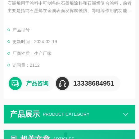
石墨烯用于涂料中可制备纯石墨烯涂料和石墨烯复合涂料，前者
主要是指纯石墨烯在金属表面发挥腐蚀防、导电等作用的功能涂
料;后者主要是指石墨烯首先与聚合物树脂复合，然后以复合材料
制备功能涂料，石墨烯可显著提升聚合物的性能，因此石墨烯复
产品型号：
合涂料成为石墨烯的重要应用研究领域。石墨烯浆料分散机厂家
更新时间：2024-02-19
厂商性质：生产厂家
访问量：2112
13338684951
产品咨询
产品展示
PRODUCT CATEGORY
相关文章