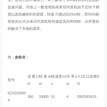
提速问题。市场上一般使用的高剪切均质机由于定转子精
度以及机械密封的原因，转速
只能达到2910转，而SGN新
研发的立式分体式均质机将转速提高到9000转，从而更好
的解决了市场的需求。
六．参数表：
流量L/
转速rp
线速度m/
功率k
入/出口连接D
型号
H
m
s
w
N
KZ
SD2000/
300
18000
51
4
DN25/DN15
4