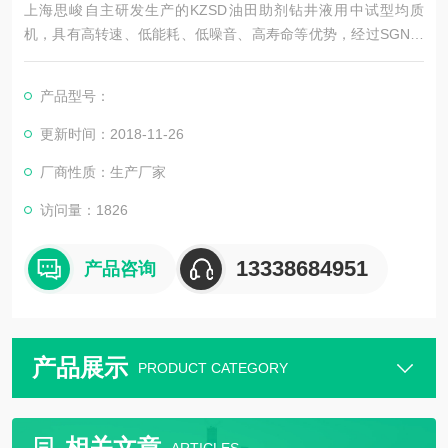
上海思峻自主研发生产的KZSD油田助剂钻井液用中试型均质
机，具有高转速、低能耗、低噪音、高寿命等优势，经过SGN全
体研发生产部员工的不懈努力，终于解决了SGN高剪切乳化机的
提速问题。市场上一般使用的高剪切均质机由于定转子精度以及
产品型号：
机械密封的原因，转速 只能达到2910转，而SGN新研发的立式
分体式均质机将转速提高到9000转，从而更好的解决了市场的需
更新时间：2018-11-26
求。
厂商性质：生产厂家
访问量：1826
13338684951
产品咨询
产品展示
PRODUCT CATEGORY
相关文章