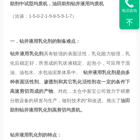
助剂中试型均质机，
油田助剂
钻井液用
均质机
电话咨询
（洽谈：1-5-0-2-1-9-8-5-9-1-7）
一．
钻井液用乳化剂
的制备难点：
钻井液用乳化剂
具有较强的表面活性，乳化能力较强，乳
化后稳定好，所形成的乳状液稳定、起泡小，可应用于混
油、油包水、水包油泥浆体系中。
钻井液用乳化剂
是由多
种表面活性剂、渗透剂和其它乳化活性剂在一定的条件下
高速剪切而成的产物
。
对此，太仓中新宝公司
致力于研磨
分散设备的研发与生产
，
做到技术的*和改进。
推出了
油田
助剂
钻井液用乳化剂
高剪切
均质机。
钻井液用乳化剂
的特点：