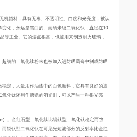
白色无机颜料，具有无毒、不透明性、白度和光亮度，被认
学变化，永远是雪白的。而纳米级二氧化钛，
直径在10
品
等工业。它的
熔点
很高，也被用来制造耐火玻璃，
，超细的二氧化钛粉末也被加入进防晒霜膏中制成防晒
质稳定，大量用作油漆中的白色颜料，它具有良好的
遮
二氧化钛还用作
搪瓷
的消光剂，可以产生一种很光亮
tile）。金红石型二氧化钛比锐钛型二氧化钛稳定而致
。而锐钛型二氧化钛在可见光短波部分的反射率比金红