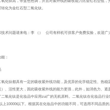
二氧化钛高，带蓝色色调，并且对紫外线的吸收能力比金红石型低，
可转化为金红石型二氧化钛。
和技术问题请来电：李
（） 公司有样机可供客户
免费
实验，欢迎广
功能：
品
二氧化钛都具有一定的吸收紫外线功能，及优异的化学稳定性、热稳
状）、活性更大，因此吸收紫外线的能力更强，此外，如消色力、遮
二氧化钛是化妆品中应用zui广的无机原料。二氧化钛在化妆品行业世界年
0t以上10000t以下。根据其在化妆品中的功能不同，可选用不同品质