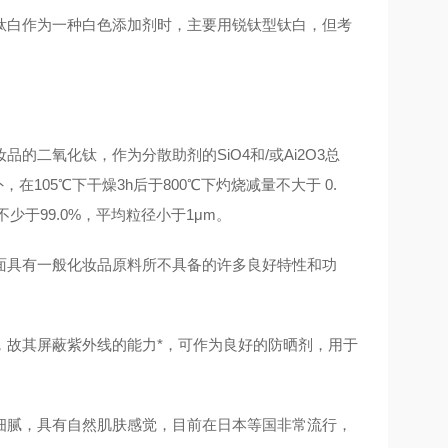
钛白作为一种白色添加剂时，主要用锐钛型钛白，但考
的二氧化钛，作为分散助剂的SiO4和/或Ai2O3总
0-6。另外，在105℃下干燥3h后于800℃下灼烧减量不大于 0.
少于99.0%，平均粒径小于1μm。
面具有一般化妆品原料所不具备的许多良好特性和功
线，故其屏蔽紫外线的能力*，可作为良好的防晒剂，用于
细腻，具有自然肌肤感觉，目前在日本等国非常流行，