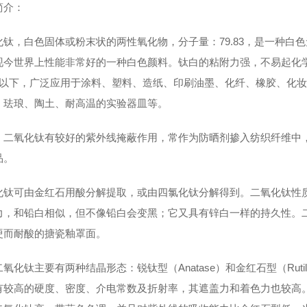
简介：
化钛，白色固体或粉末状的
两性氧化物
，分子量：79.83，是一种
现今世界上性能非常好的一种白色
颜料
。
钛白
的粘附力强，不易起化
米以下，
广泛应用于
涂料
、
塑料
、
造纸
、
印刷油墨
、
化纤
、
橡胶
、
化妆
，珐琅、陶土、耐高温的实验器皿等。
，二氧化钛有较好的紫外线掩蔽作用，常作为防晒剂掺入纺织纤维中
品。
化钛可由
金红石
用酸分解提取，或由
四氯化钛
分解得到。二氧化钛性
力，和铅白相似，但不像
铅白
会变黑；它又具有锌白一样的持久性。
硬而耐酸的
搪瓷釉
罩面。
氧化钛主要有两种结晶形态：锐钛型（Anatase）和金红石型（Ru
有较高的硬度、密度、介电常数及折射率，其遮盖力和着色力也较高