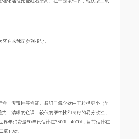
光催化活性比金红石型高。在一定条件下，锐钛型二氧
大客户来我司参观指导。
定性、无毒性等性能。超细二氧化钛由于粒径更小（呈
盖力、清晰的色调、较低的磨蚀性和良好的易分散性，
消费量80年代估计在3500t—4000t，目前估计在
的二氧化钛。