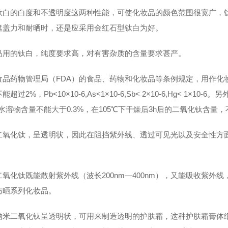
钛白的白度和不透明度这两种性能，可使化妆品的颜色范围很宽广，
遮盖力和耐晒时，还是应采用金红石型钛白为好。
品用的钛白，纯度要求高，对有害杂质的含量要求甚严。
食品药物管理局（FDA）的食品、药物和化妆品等条例规定，用作化妆品
超过2%，Pb<10×10-6,As<1×10-6,Sb< 2×10-6,Hg< 1×1
水溶物含量不能大于0.3%，在105℃下干燥后3h后的二氧化钛含量，不
二氧化钛，呈透明状，因此在阻挡紫外线、透过可见光以及安全性方
二氧化钛既能散射紫外线（波长200nm—400nm），又能吸收紫外
防晒系列化妆品。
纳米二氧化钛呈透明状，可用来制造透明的护肤霜，这种护肤霜膏体