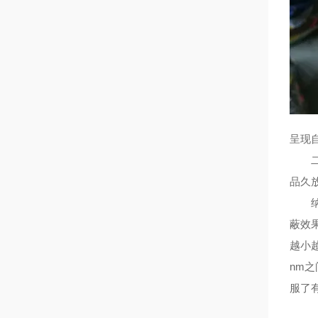
呈现
二氧
品久
纳米
蔽效果
越小
nm
服了