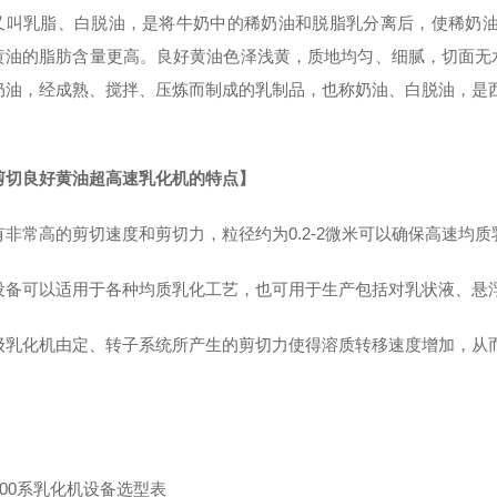
又叫乳脂、白脱油，是将牛奶中的稀奶油和脱脂乳分离后，使稀奶油
黄油的脂肪含量更高。良好黄油色泽浅黄，质地均匀、细腻，切面无
奶油，经成熟、搅拌、压炼而制成的乳制品，也称奶油、白脱油，是西
剪切良好黄油超高速乳化机
的特点】
有非常高的剪切速度和剪切力，粒径约为0.2-2微米可以确保高速均
设备可以适用于各种均质乳化工艺，也可用于生产包括对乳状液、悬
级乳化机由定、转子系统所产生的剪切力使得溶质转移速度增加，从
000系
乳化机
设备选型表