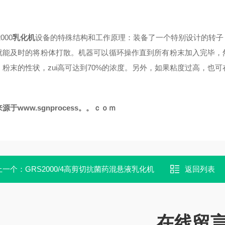
2000
乳化机
设备的特殊结构和工作原理：装备了一个特别设计的转子
就能及时的将粉体打散。机器可以循环操作直到所有粉末加入完毕，
，粉末的性状，zui高可达到70%的浓度。另外，如果粘度过高，也
源于www.sgnprocess。。ｃｏｍ
上一个：
GRS2000/4高剪切抗菌药混悬液乳化机
返回列表
在线留