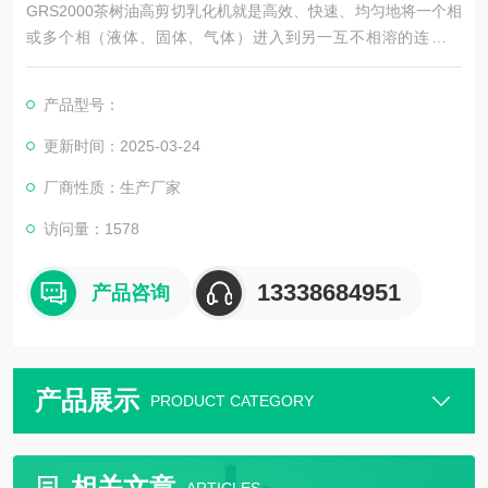
GRS2000茶树油高剪切乳化机就是高效、快速、均匀地将一个相
或多个相（液体、固体、气体）进入到另一互不相溶的连续相
（通常是液体）的过程。而在通常情况下各个相是互不相溶的。
当外部能力输入时，两种物料重组成为均一相。由于转子高速旋
产品型号：
转所产生的高切线速度和高频机械效应带来的强劲动能，是物料
在定、转子狭窄的间隙中受到强烈的机械及液力剪切、离心挤
更新时间：2025-03-24
压、液层摩擦、撞击撕裂等综合作用，形成悬乳液、乳液和泡
厂商性质：生产厂家
沫。
访问量：1578
13338684951
产品咨询
产品展示
PRODUCT CATEGORY
相关文章