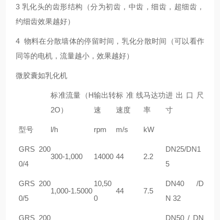
3 乳化头的齿形结构（分为初齿，中齿，细齿，超细齿，
约细齿效果越好）
4 物料在分散墙体的停留时间，乳化分散时间（可以看作
同等的电机，流量越小，效果越好）
微胶囊如乳化机
标准流量（H
输出转
标准线
马达功
进出口尺
2O）
速
速度
率
寸
型号
l/h
rpm
m/s
kW
G
RS 200
DN25/DN1
300-1,000
14000
44
2.2
0/4
5
G
RS 200
10,50
DN40 /D
1,000-1.5000
44
7.5
0/5
0
N 32
G
RS 200
DN50 / DN