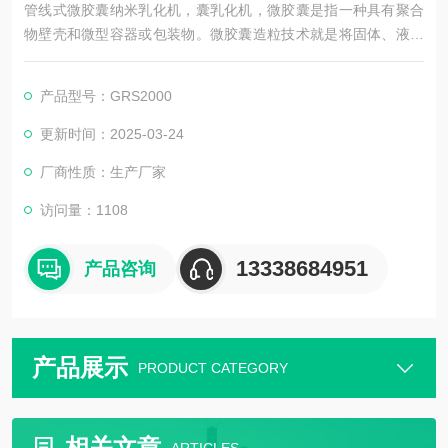
管线式微胶囊纳米乳化机，囊乳化机，微胶囊是指一种具有聚合
物壁壳和微型容器或包装物。微胶囊造粒技术就是将固体、液体
或气体包埋、封存在一种微型胶囊内成为一种固体微粒产品的技
术。
产品型号：GRS2000
微胶囊化：用涂层薄膜或壳材料敷涂微小的固体颗粒、液滴或气
泡。
更新时间：2025-03-24
微胶囊直径：毫米级到微米级。
厂商性质：生产厂家
访问量：1108
13338684951
产品咨询
产品展示
PRODUCT CATEGORY
相关文章