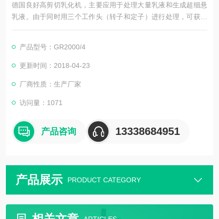
德国良好高剪切乳化机，主要应用于处理大量乳液和生成超细悬
乳液。由于同时用三个工作头（转子和定子）进行处理，可获得
很窄的粒径分布,获得更小的液滴和颗粒，因而生成的混合液的稳
定性更好。分散头容易更换,适合于各种不同的应用。不同的机器
产品型号：GR2000/4
都有相同的转速和剪切率，这样便于规模扩产。符合GSP和SSP
的清洁标准,因此特别适合于食和药品生产。
更新时间：2018-04-23
厂商性质：生产厂家
访问量：1071
13338684951
产品咨询
产品展示
PRODUCT CATEGORY
相关文章