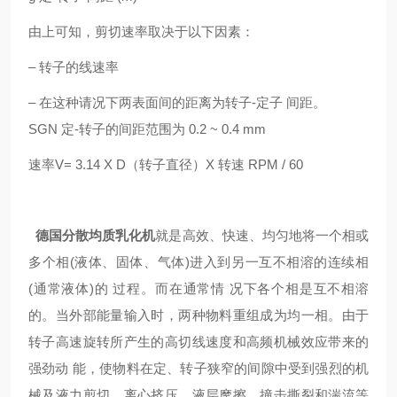
由上可知，剪切速率取决于以下因素：
– 转子的线速率
– 在这种请况下两表面间的距离为转子-定子 间距。
SGN
定-转子的间距范围为 0.2 ~ 0.4 mm
速率V= 3.14 X D（转子直径）X 转速 RPM / 60
德国
分散均质乳化机
就是高效、快速、均匀地将一个相或
多个相(液体、固体、气体)进入到另一互不相溶的连续相
(通常液体)的 过程。而在通常情 况下各个相是互不相溶
的。当外部能量输入时，两种物料重组成为均一相。由于
转子高速旋转所产生的高切线速度和高频机械效应带来的
强劲动 能，使物料在定、转子狭窄的间隙中受到强烈的机
械及液力剪切、离心挤压、液层摩擦、撞击撕裂和湍流等