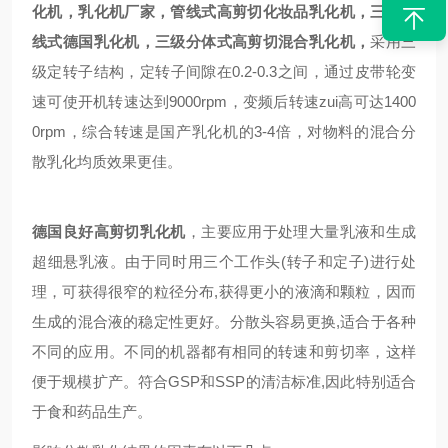
化机，乳化机厂家，
管线式高剪切
化妆品
乳化机，三级管
线式
德国
乳化机，三级分体式高剪切混合乳化机
，
采用三
级定转子结构，定转子间隙在0.2-0.3之间，通过皮带轮变
速可使开机转速达到9000rpm，变频后转速zui高可达1400
0rpm，综合转速是国产乳化机的3-4倍，对物料的混合分
散乳化均质效果更佳。
德国良好
高剪切
乳化机
，主要应用于处理大量乳液和生成
超细悬乳液。由于同时用三个工作头(转子和定子)进行处
理，可获得很窄的粒径分布,获得更小的液滴和颗粒，因而
生成的混合液的稳定性更好。分散头容易更换,适合于各种
不同的应用。不同的机器都有相同的转速和剪切率，这样
便于规模扩产。符合GSP和SSP的清洁标准,因此特别适合
于食和药品生产。