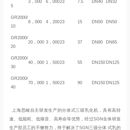
3，000
6，000
23
7.5
DN40
DN32
5
GR
2000/
8，000
4，200
23
15
DN50
DN50
10
GR
2000/
20，000
3，000
23
37
DN80
DN65
20
GR
2000/
40，000
1，500
23
55
DN150
DN125
30
GR
2000/
70，000
1，500
23
90
DN150
DN125
40
上海
思峻
自主研发生产的分体式三级乳化机，具有高转
速、低能耗、低噪音、高寿命等优势，经过
SGN
全体研发
生产部员工的不懈努力，终于解决了
SGN
三级分体 式乳的