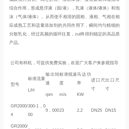
综合作用，形成悬浮液（固/液），乳液（液体/液体）和泡
沫（气体/液体）。从而使不相溶的固相、液相、气相在相
应成熟工艺和适量添加剂的共同作用下，瞬间均匀精细的
分散乳化，经过高频的循环往复，zui终得到稳定的高品质
产品。
公司有样机，可提供免费实验，欢迎广大客户来参观指导
输出转
标准线速
马达功
标准流量
进口尺
出口尺
速
度
率
型号
寸
寸
L/H
rpm
m/s
KW
GR
2000/
300-1，0
9，000
23
2.2
DN25
DN15
4
00
GR
2000/