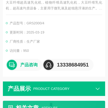
大豆纤维超高速乳化机，植物纤维高速乳化机，大豆纤维乳化
机，超高速均质设备，主要用于微乳液及超细悬浮液的生产。由
于工作腔体内三组分散头（定子+转子）同时工作，乳液经过高剪
切后，液滴更细腻，粒径分布更窄，因而生成的混合液稳定性更
产品型号：GRS2000/4
好。三组分散头均易于更换，适合不同的工艺应用。该系列中不
同的型号的机器都有相同的线速度和剪切率，非常易于扩大生
更新时间：2025-03-19
产。适宜的温度，压力与粘度参数与DSSPGRSSNG一样。也符
厂商性质：生产厂家
合G
访问量：950
13338684951
产品咨询
产品展示
PRODUCT CATEGORY
相关文章