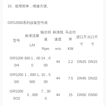
10、使用简单，维修方便。
GRS
2000系列设备型号表
输出转
标准线
马达功
标准流量
进口尺
出口尺
速
速度
率
型号
寸
寸
L/H
Rpm
m/s
KW
GRS
200
300-1，00
14，0
44
2.2
DN25
DN15
0/4
0
00
GRS
200
1，000-1,
10，5
44
7.5
DN40
DN32
0/5
500
00
GRS
200
7，30
3，000
44
15
DN50
DN50
0/10
0