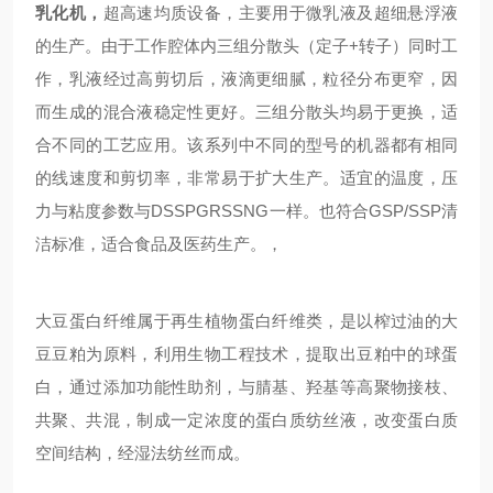
乳化机
，
超高速均质设备，主要用于微乳液及超细悬浮液
的生产。由于工作腔体内三组分散头（定子+转子）同时工
作，乳液经过高剪切后，液滴更细腻，粒径分布更窄，因
而生成的混合液稳定性更好。三组分散头均易于更换，适
合不同的工艺应用。该系列中不同的型号的机器都有相同
的线速度和剪切率，非常易于扩大生产。适宜的温度，压
力与粘度参数与DSSP
GRS
SNG一样。也符合GSP/SSP清
洁标准，适合食品及医药生产。
，
大豆蛋白纤维属于再生植物蛋白纤维类，是以榨过油的大
豆豆粕为原料，利用生物工程技术，提取出豆粕中的球蛋
白，通过添加功能性助剂，与腈基、羟基等高聚物接枝、
共聚、共混，制成一定浓度的蛋白质纺丝液，改变蛋白质
空间结构，经湿法纺丝而成。