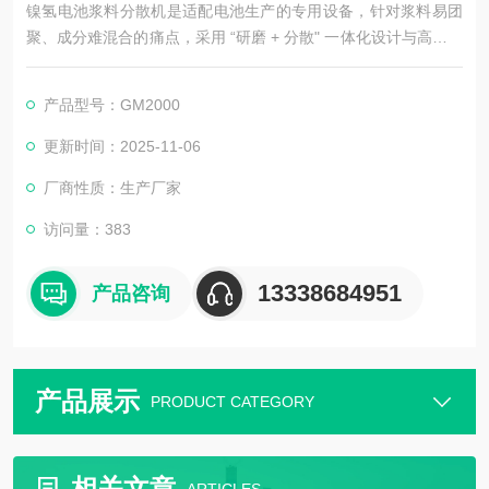
镍氢电池浆料分散机是适配电池生产的专用设备，针对浆料易团
聚、成分难混合的痛点，采用 “研磨 + 分散" 一体化设计与高剪切
技术。能强效打散团聚体，实现物料均匀混合，粒径分布窄且稳
定性强。设备支持变频调速与控温功能，适配研发小试与规模化
产品型号：GM2000
生产，保障电池充放电性能与一致性。
更新时间：2025-11-06
厂商性质：生产厂家
访问量：383
13338684951
产品咨询
产品展示
PRODUCT CATEGORY
相关文章