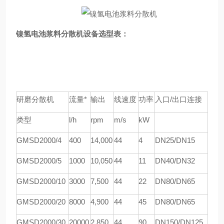
镍氢电池浆料分散机
设备选型表：
研磨分散机
流量*
输出
线速度
功率
入口/出口连接
类型
l/h
rpm
m/s
kW
GMSD
2000/4
4
00
1
4
,000
44
4
DN25/DN15
GMSD
2000/5
1000
1
0
,
05
0
44
11
DN40/DN32
GMSD
2000/10
3000
7,
5
00
44
22
DN80/DN65
GMSD
2000/20
8000
4,900
44
45
DN80/DN65
GMSD
2000/30
20000
2,850
44
90
DN150/DN125