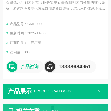
石墨烯水性剥离分散设备是实现石墨液相剥离与分散的核心设
备，通过超声波空化效应或研磨介质碰撞，结合水性体系环境，
将石墨逐层剥离为单层或多层石墨烯，并破解团聚难题。其适配
电池、涂料等领域，可制备稳定纳米级分散液，具备剥离效率
产品型号：GMD2000
高、分散均匀、适配连续生产的特点，助力石墨烯材料规模化应
用。
更新时间：2025-11-05
厂商性质：生产厂家
访问量：388
13338684951
产品咨询
产品展示
PRODUCT CATEGORY
相关文章