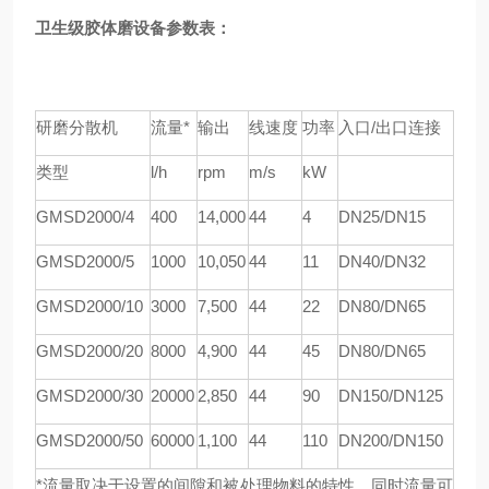
卫生级胶体磨设备参数表：
研磨分散机
流量*
输出
线速度
功率
入口/出口连接
类型
l/h
rpm
m/s
kW
GMSD
2000/4
4
00
1
4
,000
44
4
DN25/DN15
GMSD
2000/5
1000
1
0
,
05
0
44
11
DN40/DN32
GMSD
2000/10
3000
7,
5
00
44
22
DN80/DN65
GMSD
2000/20
8000
4,900
44
45
DN80/DN65
GMSD
2000/30
20000
2,850
44
90
DN150/DN125
GMSD
2000/50
60000
1,100
44
110
DN200/DN150
*流量取决于设置的间隙和被处理物料的特性，同时流量可