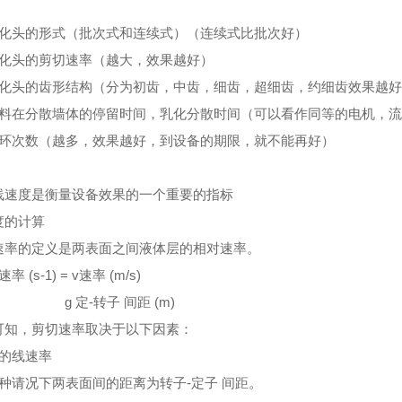
乳化头的形式（批次式和连续式）（连续式比批次好）
乳化头的剪切速率（越大，效果越好）
乳化头的齿形结构（分为初齿，中齿，细齿，超细齿，约细齿效果越好
物料在分散墙体的停留时间，乳化分散时间（可以看作同等的电机，
循环次数（越多，效果越好，到设备的期限，就不能再好）
线速度是衡量设备效果的一个重要的指标
度的计算
速率的定义是两表面之间液体层的相对速率。
率 (s-1) = v速率 (m/s)
定-转子 间距 (m)
可知，剪切速率取决于以下因素：
子的线速率
这种请况下两表面间的距离为转子-定子 间距。