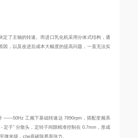
决定了主轴的转速。而进口乳化机采用分体式结构，通
原因，以及改进后成本大幅度的提高问题，一直无法实
 ——50Hz 工频下基础转速达 7890rpm，搭配变频系
子 - 定子" 分散头，定转子间隙精准控制在 0.7mm，形成
细化至微米级，che底破除界面张力。