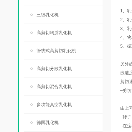
1、
三级乳化机
2、
3、
高剪切均质乳化机
4、
5、
管线式高剪切乳化机
另外
高剪切分散乳化机
线速
剪切
高剪切混合乳化机
–剪切速
g 
多功能真空乳化机
由上
–转
德国乳化机
–在