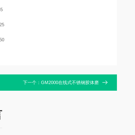
5
25
50
下一个：
GM2000在线式不锈钢胶体磨
言