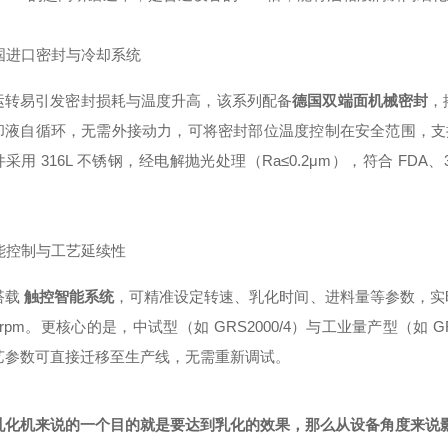
德国进口密封与冷却系统
运转易引发密封损耗与温度升高，该系列配备
德国双端面机械密封
，
却液自循环，无需外接动力，可将密封部位温度控制在安全范围，支持 
采用 316L 不锈钢，经电解抛光处理（Ra≤0.2μm），符合 FDA
智能控制与工艺延续性
搭
载
触控智能系统
，可精准设定转速、乳化时间、进料量等参数，实
5rpm。更核心的是，中试型（如 GRS2000/4）与工业量产型（如 
艺参数可直接迁移至生产线，无需重新调试。
乳化机来说的一个目的就是要达到乳化的效果，那么从设备角度来说