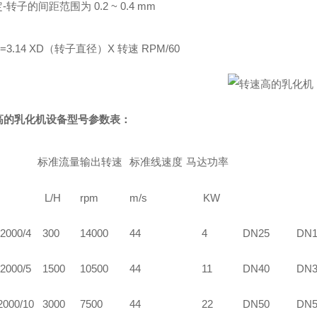
定-转子的间距范围为 0.2 ~ 0.4 mm
=3.14 XD（转子直径）X 转速 RPM/60
高的乳化机设备型号参数表：
标准流量
输出转速
标准线速度
马达功率
L/H
rpm
m/s
KW
2000/4
30
0
1
4
000
44
4
DN25
DN1
2000/5
1500
10500
44
11
DN40
DN3
2000/10
3000
7
5
00
44
22
DN50
DN5