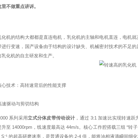
这里不做重点讲诉。
乳化机的结构大都都是直连电机，乳化机的主轴和电机直连，电机就
带进行变速，国产设备由于结构的设计缺失、机械密封技术的不足的
速乳化机的自主研发和生产。
核心技术：高转速背后的性能支撑
超高速驱动与剪切结构
2000 系列采用
立式分体皮带传动设计
，通过 3:1 加速比实现转速跃升
升至 14000rpm，线速度最高达 44m/s。核心工作腔搭载三组 “转
42 S⁻¹ 的超高研磨速率，是普通设备的 2-4 倍，能将油相液滴瞬间