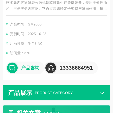
软胶囊内容物研磨分散机是软胶囊生产关键设备，专用于处理油
相、混悬液类内容物。它通过高速转定子剪切与研磨作用，破除
物料颗粒团聚，确保粒径均匀细腻。设备符合医药卫生标准，能
控制物料粘度与流动性，避免软胶囊出现分层、沉淀，保障产品
产品型号：GM2000
质量与稳定性，适配医药、保健品领域生产。
更新时间：2025-10-23
厂商性质：生产厂家
访问量：370
13338684951
产品咨询
产品展示
PRODUCT CATEGORY
相关文章