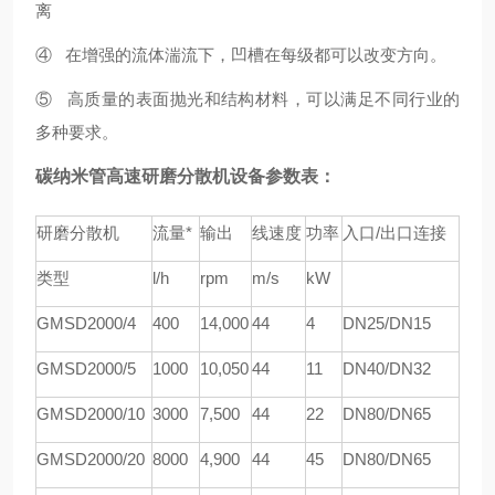
离
④ 在增强的流体湍流下，凹槽在每级都可以改变方向。
⑤ 高质量的表面抛光和结构材料，可以满足不同行业的
多种要求。
碳纳米管高速研磨分散机设备参数表：
研磨分散机
流量*
输出
线速度
功率
入口/出口连接
类型
l/h
rpm
m/s
kW
GMSD
2000/4
4
00
1
4
,000
44
4
DN25/DN15
GMSD
2000/5
1000
1
0
,
05
0
44
11
DN40/DN32
GMSD
2000/10
3000
7,
5
00
44
22
DN80/DN65
GMSD
2000/20
8000
4,900
44
45
DN80/DN65