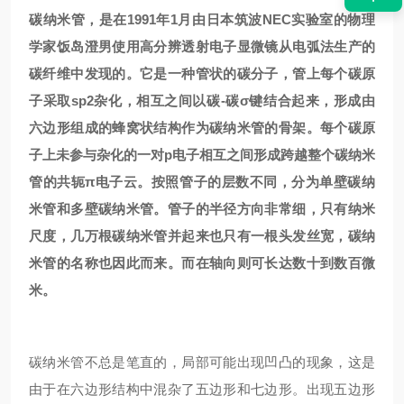
碳纳米管，是在1991年1月由日本筑波NEC实验室的物理
学家饭岛澄男使用高分辨透射电子显微镜从电弧法生产的
碳纤维中发现的。它是一种管状的碳分子，管上每个碳原
子采取sp2杂化，相互之间以碳-碳σ键结合起来，形成由
六边形组成的蜂窝状结构作为碳纳米管的骨架。每个碳原
子上未参与杂化的一对p电子相互之间形成跨越整个碳纳米
管的共轭π电子云。按照管子的层数不同，分为单壁碳纳
米管和多壁碳纳米管。管子的半径方向非常细，只有纳米
尺度，几万根碳纳米管并起来也只有一根头发丝宽，碳纳
米管的名称也因此而来。而在轴向则可长达数十到数百微
米。
碳纳米管不总是笔直的，局部可能出现凹凸的现象，这是
由于在六边形结构中混杂了五边形和七边形。出现五边形