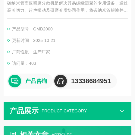
碳纳米管高速研磨分散机是解决其易缠绕团聚的专用设备，通过
高剪切力、超声振动及研磨介质协同作用，将碳纳米管解缠并均
匀分散。配备惰性气体保护防氧化，精准控温避免结构破坏。广
泛用于复合材料、新能源领域，助力碳纳米管导电导热特性发
产品型号：GMD2000
挥，是其工业化应用的核心设备。
更新时间：2025-10-21
厂商性质：生产厂家
访问量：403
13338684951
产品咨询
产品展示
PRODUCT CATEGORY
相关文章