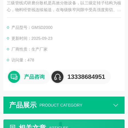
三级管线式研磨分散机是高效分散设备，以三级定转子结构为核
心，物料经管线连续输送，在每级狭窄间隙中受高强度剪切、撞
击与研磨。具备高转速、细研磨细度（可达微纳米级），适配连
续化生产，能打破物料团聚，提升分散均匀度与稳定性，广泛用
产品型号：GMSD2000
于涂料、油墨、制药等行业，且部分可控温、易清洗。
更新时间：2025-09-23
厂商性质：生产厂家
访问量：478
13338684951
产品咨询
产品展示
PRODUCT CATEGORY
相关文章