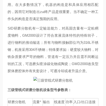
用。在大多数情况下，机器的构造是和具体应用相匹配
的，因而它对制造出zui终产品是很重要。当不确定一种工
作头的构造是否满足预期的应用。
SID研磨分散机有一定输送能力，对高固含量有一定粘稠
度物料，GM2000设计了符合浆液流体特性的特殊转子，
进行物料的推动输送；所有与物料接触部位均为316L不锈
钢，机座采用304不锈钢；特殊要求如：硬度较大物料，对
铁杂质要求严苛的物料，管道有一定压力并且需不间断运
转的工况，可选磨头喷涂碳化物或陶瓷；GMD2000改良型
胶体磨腔体外有夹套设计，可通冷却或者升温介质。
三级管线式研磨分散机
设备型号参数表：
研磨分散机
流量*
输出
线速度
功率
入口/出口连接