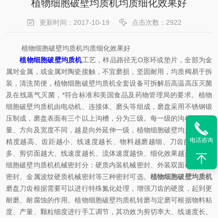
植物细胞破壁均质机均质细化效果好
更新时间：2017-10-19
点击次数：2922
植物细胞破壁均质机均质细化效果好
植物细胞破壁均质机
工艺，样品路径无O形环或垫片，全部为金
属对金属，或金属对陶瓷接触，不宜磨损，坚固耐用，均质阀易于拆
装，清洗简便，植物细胞破壁均质机全套设备可拆解后高温高压灭菌
及在线蒸气灭菌，*符合标准和美国食品及药物管理局的要求。植物
细胞破壁均质机由电动机、连接体、磨头等组成，磨盘采用不锈钢锻
压制成，磨盘表面有三个以上沟槽，分为三级。每一级的沟槽刀齿数
量、方向及宽度不同，越是向外延伸一级，植物细胞破壁均质机磨片
电话咨询
精度越高、齿距越小、线速度越长、物料越磨越细、刀齿的数量越
多、剪切面越大、线速度越长、流体速度越快、细化效果越好。植物
细胞破壁均质机机械密封分：硬质内装机械密封、外装双面硬质机械
密封、金属波纹硬质机械密封等三种密封可选。
植物细胞破壁均质机
磨盘刀齿根据需要可以进行特殊氮化处理，增强刀齿的硬度，起到更
耐磨、耐腐蚀的作用。植物细胞破壁均质机转磨与定磨可根据物料粘
度、产量、颗粒细度进行手工调节，其功效为剪切率大、线速度长、