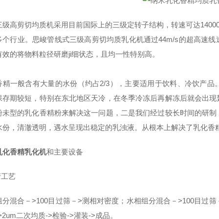
三级高剪切均质机采用目前国际上的三级定转子结构，转速可达1400
多个行业。思峻管线式三级高剪切均质乳化机通过44m/s的超高速
有效的将物料粒径研磨ji细状态，且均一性特别高。
香精一般含有大量的水份（约占2/3），主要适用于饮料、冷饮产
保存期较短，特别在东北地区天冷，在冬季冷冻后再解冻后就会出现
粉未型的乳化香精粉来解决这一问题，二是我们经过较长时间的研制
水份，清澈透明，遇水呈现出稳定的乳浊液。从根本上解决了乳化香
乳化香精乳化机
和主要设备
产工艺
分混合－>100目过筛－>测相对密度；水相组分混合－>100目过筛
>2um二次均质->检验->灌装->成品。