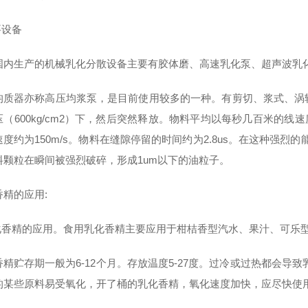
要设备
国内生产的机械乳化分散设备主要有胶体磨、高速乳化泵、超声波乳
均质器亦称高压均浆泵，是目前使用较多的一种。有剪切、浆式、涡
（600kg/cm2）下，然后突然释放。物料平均以每秒几百米的线速
速度约为150m/s。物料在缝隙停留的时间约为2.8us。在这种强
料颗粒在瞬间被强烈破碎，形成1um以下的油粒子。
香精的应用:
乳化香精的应用。食用乳化香精主要应用于柑桔香型汽水、果汁、可乐型饮
香精贮存期一般为6-12个月。存放温度5-27度。过冷或过热都会导
的某些原料易受氧化，开了桶的乳化香精，氧化速度加快，应尽快使