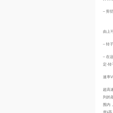
– 剪切
g 
由上
– 转
– 在
定-转
速率V
超高
列的基
围内
度ji
高