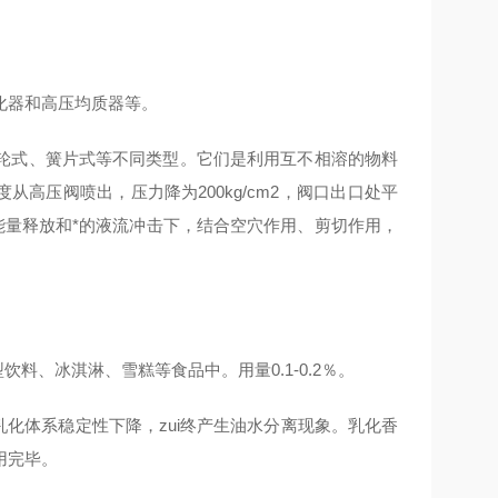
化器和高压均质器等。
轮式、簧片式等不同类型。它们是利用互不相溶的物料
度从高压阀喷出，压力降为200kg/cm2，阀口出口处平
烈的能量释放和*的液流冲击下，结合空穴作用、剪切作用，
料、冰淇淋、雪糕等食品中。用量0.1-0.2％。
致乳化体系稳定性下降，zui终产生油水分离现象。乳化香
用完毕。