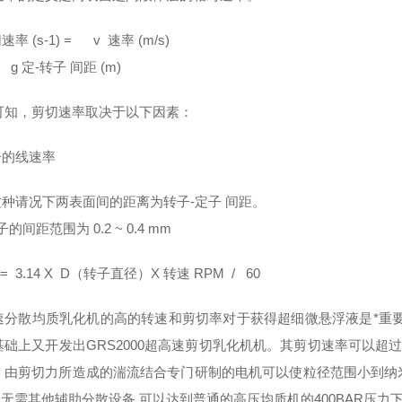
速率 (s-1) = v 速率 (m/s)
定-转子 间距 (m)
可知，剪切速率取决于以下因素：
子的线速率
这种请况下两表面间的距离为转子-定子 间距。
子的间距范围为 0.2 ~ 0.4 mm
= 3.14 X D（转子直径）X 转速 RPM / 60
速分散均质乳化机的高的转速和剪切率对于获得超细微悬浮液是*重要的
础上又开发出GRS2000超高速剪切乳化机机。其剪切速率可以超过200
，由剪切力所造成的湍流结合专门研制的电机可以使粒径范围小到纳
,无需其他辅助分散设备,可以达到普通的高压均质机的400BAR压力