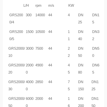
L/H
rpm
m/s
KW
GRS
200
30
0
1
4
000
44
4
DN
DN1
0/4
25
5
GRS
200
1500
10500
44
1
DN
DN3
0/5
1
40
2
GRS
2000/
3000
7
5
00
44
2
DN
DN5
10
2
50
0
GRS
2000/
20
00
4900
44
4
DN
DN6
20
0
5
80
5
GRS
2000/
4
000
2850
44
7
DN
DN1
30
0
5
150
25
GRS
2000/
6
000
2000
44
1
DN
DN1
50
0
6
200
50