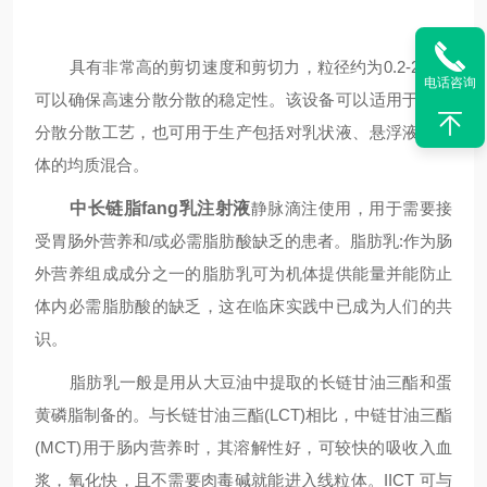
具有非常高的剪切速度和剪切力，粒径约为0.2-2微米
电话咨询
可以确保高速分散分散的稳定性。该设备可以适用于各种
分散分散工艺，也可用于生产包括对乳状液、悬浮液和胶
体的均质混合。
中长链脂fang乳注射液
静脉滴注使用，用于需要接
受胃肠外营养和/或必需脂肪酸缺乏的患者。脂肪乳:作为肠
外营养组成成分之一的脂肪乳可为机体提供能量并能防止
体内必需脂肪酸的缺乏，这在临床实践中已成为人们的共
识。
脂肪乳一般是用从大豆油中提取的长链甘油三酯和蛋
黄磷脂制备的。与长链甘油三酯(LCT)相比，中链甘油三酯
(MCT)用于肠内营养时，其溶解性好，可较快的吸收入血
浆，氧化快，且不需要肉毒碱就能进入线粒体。IICT 可与