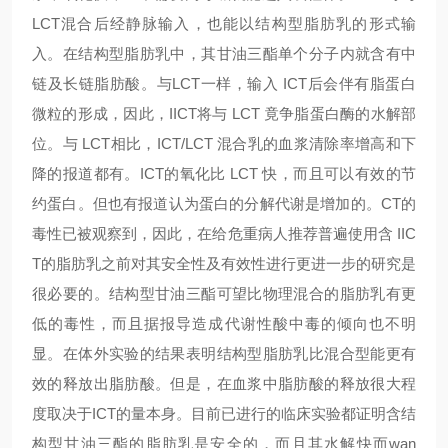
LCT混合后经静脉输入，也能以结构型脂肪乳的形式输
入。在结构型脂肪乳中，其甘油三酯单个分子内就含有中
链及长链脂肪酸。与LCT一样，输入 ICT后会伴有脂蛋白
微粒的形成，因此，IICT将与 LCT 竟争脂蛋白酶的水解部
位。与 LCT相比，ICT/LCT 混合乳的血浆清除率增高和下
降的报道都有。ICT的氧化比 LCT 快，而且可以有效的节
约蛋白。但也有报道认为蛋白的分解代谢是增加的。CT的
毒性已被观察到，因此，在给危重病人推荐普遍使用含 IIC
T的脂肪乳之前对其安全性及有效性进行更进一步的研究是
很必要的。结构型甘油三酯可望比物理混合的脂肪乳有更
低的毒性，而且据报导造成代谢性酸中毒的倾向也不明
显。在体外实验的结果表明结构型脂肪乳比混合型能更有
效的释放出脂肪酸。但是，在血浆中脂肪酸的释放很大程
度取决于ICT的量本身。目前已进行的临床实验都证明含结
构型甘油三酯的脂肪乳是安全的，而且其水解快而wan