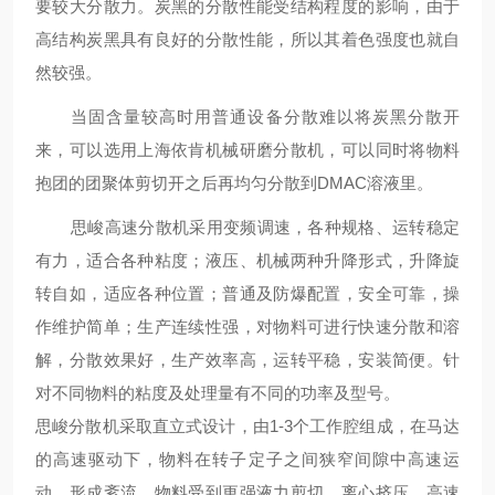
要较大分散力。炭黑的分散性能受结构程度的影响，由于
高结构炭黑具有良好的分散性能，所以其着色强度也就自
然较强。
当固含量较高时用普通设备分散难以将炭黑分散开
来，可以选用上海依肯机械研磨分散机，可以同时将物料
抱团的团聚体剪切开之后再均匀分散到
DMAC
溶液里。
思峻
高速分散机采用变频调速，各种规格、运转稳定
有力，适合各种粘度；液压、机械两种升降形式，升降旋
转自如，适应各种位置；普通及防爆配置，安全可靠，操
作维护简单；生产连续性强，对物料可进行快速分散和溶
解，分散效果好，生产效率高，运转平稳，安装简便。针
对不同物料的粘度及处理量有不同的功率及型号。
思峻
分散机采取直立式设计，由
1-3
个工作腔组成，在马达
的高速驱动下，物料在转子定子之间狭窄间隙中高速运
动，形成紊流，物料受到更强液力剪切、离心挤压、高速