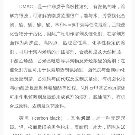
DMAC
，是一种非质子高极性溶剂，有微氨气味，溶
解力很强，可溶解的物质范围很广，能与水、芳香族化合
物、酯、酮、醇、醚、苯和san
氯甲烷
等任意混溶，且能使
化合物分子活化，因此广泛用作溶剂及催化剂。在溶剂方
面作为高沸点、高闪点、热稳定性高、化学性稳定的溶
剂，可用于聚丙烯腈的抽丝溶剂、合成树脂及天然树脂、
甲酸乙烯酯、乙烯基吡啶等共聚物及芳烃羧酸的溶剂；在
催化剂方面可用于尿素加热制氰尿酸、卤代烷与金属
qin
化
物反应制腈、乙炔钠与卤代烷反应制烷基炔、有机卤化物
与
qin
酸盐反应制异氰酸酯等过程。
N,N-er
甲基乙
xian
胺还
可用作电解溶剂及摄影用成色剂的溶剂、脱油漆剂、有机
合成原料、农药及医药原料。
碳黑（
carbon black
），又名
炭黑
，是一种无定形
碳。轻、松而极细的黑色粉末，表面积非常大，范围从
10