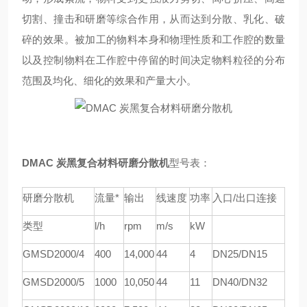
切割、撞击和研磨等综合作用，从而达到分散、乳化、破
碎的效果。被加工的物料本身和物理性质和工作腔的数量
以及控制物料在工作腔中停留的时间决定物料粒径的分布
范围及均化、细化的效果和产量大小。
DMAC 炭黑复合材料研磨分散机
型号表：
研磨分散机
流量*
输出
线速度
功率
入口/出口连接
类型
l/h
rpm
m/s
kW
GMSD
2000/4
4
00
1
4
,000
44
4
DN25/DN15
GMSD
2000/5
1000
1
0
,
05
0
44
11
DN40/DN32