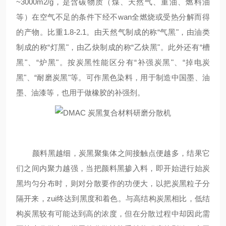
~3000m2/g
，是含碳物质（煤、天然气、重油、燃料油
等）在空气不足的条件下经不wan
全
燃烧或受热分解而得
的产物。比重
1.8-2.1
。由天然气制成的称
“
气黑
"
，由油类
制成的称
“
灯黑
"
，由
乙炔
制成的称
“
乙炔黑
"
。此外还有
“
槽
黑
"
、
“
炉黑
"
。按炭黑性能区分有
“
补强炭黑
"
、
“
掉电炭
黑
"
、
“
耐磨炭黑
"
等。可作黑色染料，用于制造中国墨、油
墨、油漆
等，也用于做橡胶的补强剂。
颜料黑越细，炭黑聚集体之间接触点便越多，结果它
们之间内聚力越强，当把颜料黑掺入料，即开始进行始炭
黑均匀分布时，则对分散要作的功便大，以把炭黑粒子分
隔开来，zui终达到黑度和着色。与高结构炭黑相比，低结
构炭黑较有可能达到高的浓度，但在分散过程中却因此需