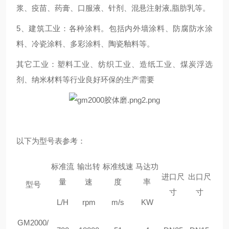
浆、疫苗、药膏、口服液、针剂、混悬注射液,脂肪乳等。
5、建筑工业：各种涂料。包括内外墙涂料、防腐防水涂
料、冷瓷涂料、多彩涂料、陶瓷釉料等。
其它工业：塑料工业、纺织工业、造纸工业、煤炭浮选
剂、纳米材料等行业良好环保的生产需要
以下为型号表参考：
标准流
输出转
标准线速
马达功
进口尺
出口尺
量
速
度
率
型号
寸
寸
L/H
rpm
m/s
KW
GM2000/