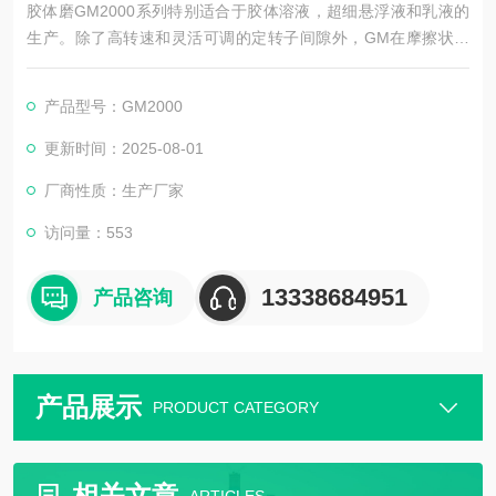
胶体磨GM2000系列特别适合于胶体溶液，超细悬浮液和乳液的
生产。除了高转速和灵活可调的定转子间隙外，GM在摩擦状态
下工作，因此也被称做湿磨。在锥形转载和定子之间有一个宽的
入口间隙和窄的出口问题，在工作中，分散头偏心运转使溶液出
产品型号：GM2000
现涡流，因此可以达到更好的研磨分散效果。粉底研磨胶体磨整
机采用几何机构的研磨定转子，更好的表面处理和良好材料，可
更新时间：2025-08-01
以满足不同行业的多种需求。
厂商性质：生产厂家
访问量：553
13338684951
产品咨询
产品展示
PRODUCT CATEGORY
相关文章