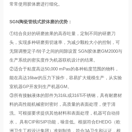
常常使用胶体磨进行细化。
SGN
陶瓷管线式胶体磨
的优势：
①结合良好的研磨效果的高吞吐量，定制不同的研磨刀
头，实现多种研磨剪切速率，为减少颗粒大小的控制，可
无限调整定子/转子之间的间隙设置 SGN胶体磨GM2000与
生产系统的密实度作为机器联机设计的结果。
②适合于粘度高达50,000 mPas的各种粘度范围的物料，
能在高达16bar的压力下操作，容易扩大规模生产，从实验
室机器GP开发到生产机器GM。
③所有接触液体的部件为316L或316Ti不锈钢，具有耐磨材
料的高性能机械密封密封，高质量的表面处理，便于清
洗。可根据要求提供其他材料和表面处理，机器可自动排
水， 具有CIP和SIP功能，噪音低。根据符合EHEDG（欧
洲卫生工程设计集团）准则制造，符合3A卫生和认证，根