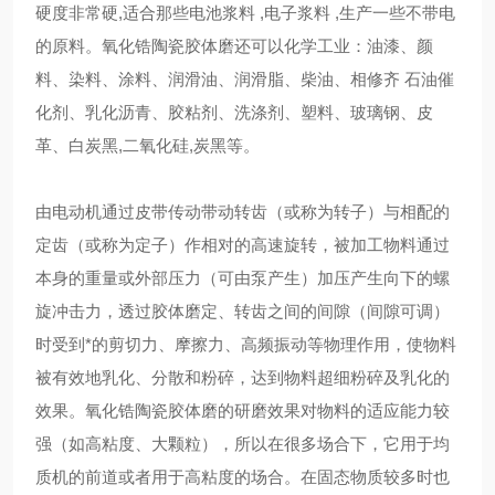
硬度非常硬,适合那些电池浆料 ,电子浆料 ,生产一些不带电
的原料。氧化锆陶瓷胶体磨还可以化学工业：油漆、颜
料、染料、涂料、润滑油、润滑脂、柴油、相修齐 石油催
化剂、乳化沥青、胶粘剂、洗涤剂、塑料、玻璃钢、皮
革、白炭黑,二氧化硅,炭黑等。
由电动机通过皮带传动带动转齿（或称为转子）与相配的
定齿（或称为定子）作相对的高速旋转，被加工物料通过
本身的重量或外部压力（可由泵产生）加压产生向下的螺
旋冲击力，透过胶体磨定、转齿之间的间隙（间隙可调）
时受到*的剪切力、摩擦力、高频振动等物理作用，使物料
被有效地乳化、分散和粉碎，达到物料超细粉碎及乳化的
效果。氧化锆陶瓷胶体磨的研磨效果对物料的适应能力较
强（如高粘度、大颗粒），所以在很多场合下，它用于均
质机的前道或者用于高粘度的场合。在固态物质较多时也