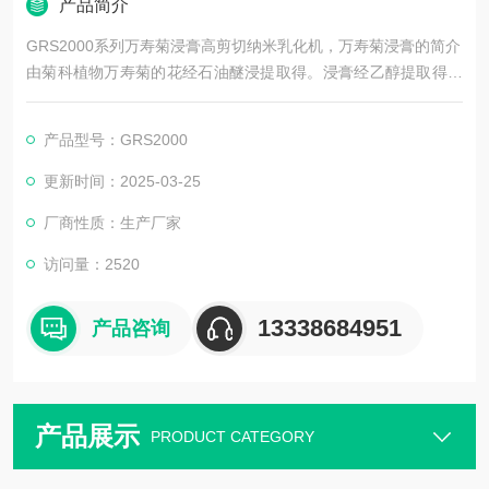
产品简介
GRS2000系列万寿菊浸膏高剪切纳米乳化机，万寿菊浸膏的简介
由菊科植物万寿菊的花经石油醚浸提取得。浸膏经乙醇提取得为
黔稠的液体万寿菊净油。呈绿色或暗绿色。主要香成分为芋烯、
顺式罗勒烯酮、顺式和反式万寿菊酮。具清新带甜的菊花 香气，
产品型号：GRS2000
头香偏有柑桔类果香和药香、花香。少量用于日用香精。万寿菊
的花、茎、叶用水蒸气蒸馏可得万寿菊油。用干日用和食品香
更新时间：2025-03-25
精。
厂商性质：生产厂家
访问量：2520
13338684951
产品咨询
产品展示
PRODUCT CATEGORY