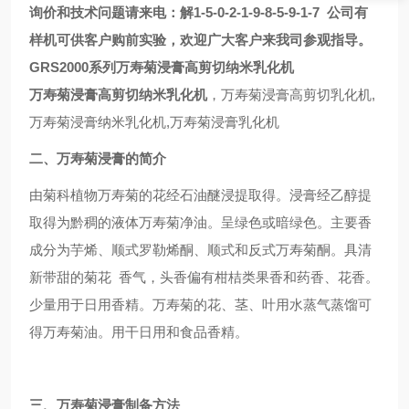
询价和技术问题请来电
：解1-5-0-2-1-9-8-5-9-1-7
公司有
样机可供客户购前实验，欢迎广大客户来我司参观指导。
GRS2000系列万寿菊浸膏高剪切纳米乳化机
万寿菊浸膏高剪切纳米乳化机
，万寿菊浸膏高剪切乳化机,
万寿菊浸膏纳米乳化机,万寿菊浸膏乳化机
二、万寿菊浸膏的简介
由菊科植物万寿菊的花经石油醚浸提取得。浸膏经乙醇提
取得为黔稠的液体万寿菊净油。呈绿色或暗绿色。主要香
成分为芋烯、顺式罗勒烯酮、顺式和反式万寿菊酮。具清
新带甜的菊花 香气，头香偏有柑桔类果香和药香、花香。
少量用于日用香精。万寿菊的花、茎、叶用水蒸气蒸馏可
得万寿菊油。用干日用和食品香精。
三、万寿菊浸膏制备方法