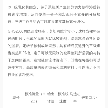
③
级乳化机由定、转子系统所产生的剪切力使得溶质转
移速度增加，从而使单一分子和宏观分子媒介的分解加
速。三级工作头组合可以将果果实颗粒充分细化。
GRS2000
的线速度很高，剪切间隙非常小，这样当物料经
过的时候，形成的摩擦力就比较剧烈，结果就是通常所说
的湿磨。定转子被制成层齿形，具有精细度递升的三级锯
齿突起和凹槽。定子可以无限制的被调整到所需要的与转
子之间的距离。在增强的流体湍流下，凹槽在每级都可以
改变方向。高质量的表面抛光和结构材料，可以满足不同
行业的多种要求。
标准流量（
H
输出
标准线
马达功
型号
进出口尺寸
2O
）
转速
速度
率