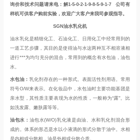
询价和技术问题请来电
：解1-5-0-2-1-9-8-5-9-1-7
公司有
样机可供客户购前实验，欢迎广大客户来我司参观指导。
SGN
油水乳化机
油水乳化是精细化工、石油化工、日用化工中经常用到的
一道工艺步骤，其目的是使得油与水这两种互不相溶液相
进行***为均匀充分的混合，常用到的概念有水包油，油包
水。
水包油：
乳化剂
存在的一种形式。表面活性剂用语。常用
符号
O/W
来表示。在化妆品中，水包油时主要功能基团是
亲水型，其性质主要表现为水的性质，一般称为
“
露
”
。比
如洗发露、嫩肤露等等。
油包水：
油包水
(W/O)
乳化液是由油、水和乳化剂混合形
成的。体系的形态是水以小液滴的形式分散于油中。水相
是内相或分散相，油是外相或分散介质。