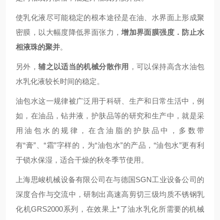
使乳化液尽可能稳定的根本途径是在油、水界面上形成聚
密膜，以大幅度降低界面张力，
增加界面膜强度．防止水
相液珠的聚并
。
另外，
辅之以适当的机械分散作用
，可以保持高含水油包
水乳化液较长时间的稳定。
油包水这一规律被广泛用于科研、生产和日常生活中，例
如，在油品，钻井液，护肤品等的研究和生产中，就是采
用油包水的规律，在含油脂的
护肤品
中，多数带
有
“
膏
”
、
“
霜
”
字样的，为
“
油包水
”
的产品，
“
油包水
”
更有利
于锁水保湿，适合干燥的秋冬季节使用。
上海思峻机械设备有限公司在与德国
SGN
工业设备公司的
深度合作与交流中，研制出高速高剪切三级均质不锈钢乳
化机
GRS2000
系列，在效果上*了油水乳化所需要的机械