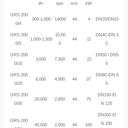
l/h
rpm
m/s
kW
GRS 200
300-1,000
14000
44
4
DN25/DN15
0/4
GRS 200
10,50
DN40 /DN 3
1,000-1.500
44
11
0/5
0
2
GRS 200
DN50 / DN5
3,000
7,300
44
22
0/10
0
GRS 200
DN80 /DN 6
8,000
4,900
44
37
0/20
5
GRS 200
DN150 /D
20,000
2,850
44
75
0/30
N 125
DN200 /D
GRS 200
N 150
40,000
2,000
44
160