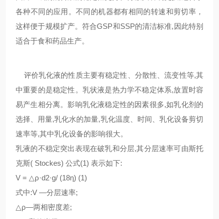
各种不同的应用。不同的机器都有相同的转速和剪切率，
这样便于规模扩产。符合GSP和SSP的清洁标准,因此特别
适合于食和药品生产。
评价乳化液的性质主要有稳定性、分散性、流变性等,其
中重要的是稳定性。乳状液是热力学不稳定体系,放置时容
易产生相分离。影响乳化液稳定性的因素很多,如乳化剂的
选择、用量,乳化水的加量,乳化温度、时间、乳化设备剪切
速率等,其中乳化设备的影响很大。
乳液的不稳定突出表现在破乳和分层,其分层速率可由斯托
克斯( Stockes) 公式(1) 表示如下:
V = △ρ·d2·g/ (18η) (1)
式中:V —分层速率;
△ρ—两相密度差;