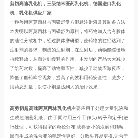
剪切高速乳化机，三级纳米医药乳化机，德国进口乳化
机，乳化机供应厂家
一种兽用阿莫西林与丙磺舒复方混悬注射液及其制备方法
:
本发明以阿莫西林与丙磺舒为原料，将药物加入含有胶体
的油性分散相中，经过胶体磨研磨，使药物的粒径达到了
注射剂的要求，制成的注射剂，在注射后，药物能缓慢地
持续释放，从而达到缓释的作用。本发明的产品大大减少
了给药次数，提高了动物顺应性，减少了动物应激反应；
降低了血药峰谷现象，提高了药效和用药安全性；减少了
用药总剂量，以使小剂量达到大的治疗效果。
高剪切超高速阿莫西林乳化机
主要应用于处理大量乳液和
生成超细悬乳液。由于同时用三个工作头(转子和定子)进
行处理，可获得很窄的粒径分布,获得更小的液滴和颗粒，
因而生成的混合液的稳定性更好。分散头容易更换,适合于