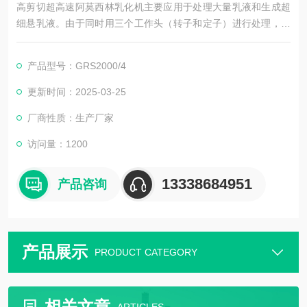
高剪切超高速阿莫西林乳化机主要应用于处理大量乳液和生成超
细悬乳液。由于同时用三个工作头（转子和定子）进行处理，可
获得很窄的粒径分布,获得更小的液滴和颗粒，因而生成的混合液
的稳定性更好。分散头容易更换,适合于各种不同的应用。不同的
产品型号：GRS2000/4
机器都有相同的转速和剪切率，这样便于规模扩产。符合GSP和
SSP的清洁标准,因此特别适合于食和药品生产。
更新时间：2025-03-25
厂商性质：生产厂家
访问量：1200
13338684951
产品咨询
产品展示
PRODUCT CATEGORY
相关文章