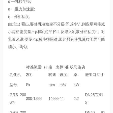
d —乳粒半径;
g —重力加速度;
η—外相粘度。
由式(1) 看出,要使乳液稳定不分层,即减小V ,则应尽可能减
小两相密度差△ρ和乳粒半径d ,及增大乳液外相粘度η。对
乳液来说,要使△ρ减小很困难,因此只有使乳液粒子尽可能
细小、均匀。
标准流量（H
输出
标准线
马达功
乳化机
2O）
转速
速度
率
进出口尺寸
型号
l/h
rpm
m/s
kW
GRS 200
DN25/DN1
300-1,000
14000
44
2.2
0/4
5
GRS 200
DN40 /D