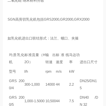
二氧化硅 纳米材料分散
SGN高剪切乳化机包括GRS2000,GR2000,GRX2000
如乳化机进出口联结形式：法兰、螺口、夹箍
均质乳化
标准流量（H
输出
标准线
马达功
机
2O）
转速
速度
率
进出口尺寸
型号
l/h
rpm
m/s
kW
GRS 200
DN25/DN1
300-1,000
14000
44
2.2
0/4
5
GRS 200
DN40 /D
1,000-1.5000
10,500
44
7.5
0/5
N 32