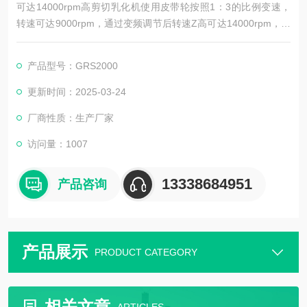
可达14000rpm高剪切乳化机使用皮带轮按照1：3的比例变速，
转速可达9000rpm，通过变频调节后转速Z高可达14000rpm，是
普通国产乳化机转速的3-4倍，立式分体式三级 管线式高剪切乳
化机符合卫生级标准，是卫生级乳化泵，设备采用三级定转子结
产品型号：GRS2000
构，使植物甾醇分散乳化均质效果达到状态。
更新时间：2025-03-24
厂商性质：生产厂家
访问量：1007
13338684951
产品咨询
产品展示
PRODUCT CATEGORY
相关文章