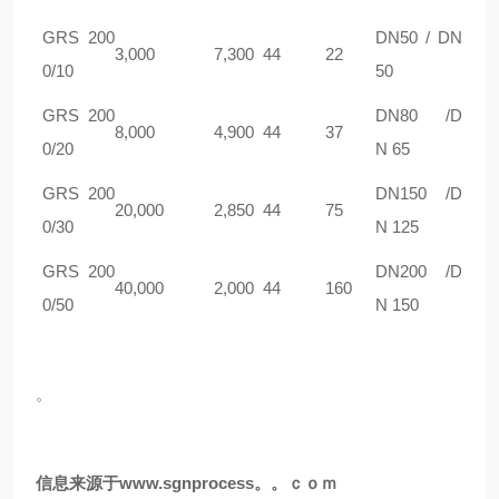
GRS 200
DN50 / DN
3,000
7,300
44
22
0/10
50
GRS 200
DN80 /D
8,000
4,900
44
37
0/20
N 65
GRS 200
DN150 /D
20,000
2,850
44
75
0/30
N 125
GRS 200
DN200 /D
40,000
2,000
44
160
0/50
N 150
。
信息来源于www.sgnprocess。。ｃｏｍ