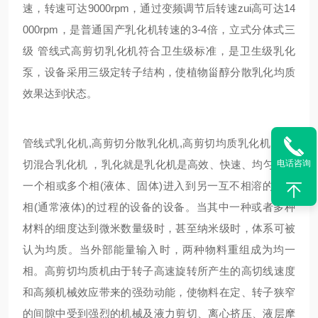
速，转速可达9000rpm，通过变频调节后转速zui高可达14
000rpm，是普通国产乳化机转速的3-4倍，立式分体式三
级 管线式高剪切乳化机符合卫生级标准，是卫生级乳化
泵，设备采用三级定转子结构，使植物甾醇分散乳化均质
效果达到状态。
管线式乳化机,高剪切分散乳化机,高剪切均质乳化机,高剪
电话咨询
切混合乳化机 ，乳化就是乳化机是高效、快速、均匀地将
一个相或多个相(液体、固体)进入到另一互不相溶的连续
相(通常液体)的过程的设备的设备。当其中一种或者多种
材料的细度达到微米数量级时，甚至纳米级时，体系可被
认为均质。当外部能量输入时，两种物料重组成为均一
相。高剪切均质机由于转子高速旋转所产生的高切线速度
和高频机械效应带来的强劲动能，使物料在定、转子狭窄
的间隙中受到强烈的机械及液力剪切、离心挤压、液层摩