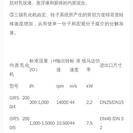
括对乳状液、悬浮液和胶体的均质混合。
③三级乳化机由定、转子系统所产生的剪切力使得溶质转
移速度增加，从而使单一分子和宏观分子媒介的分解加
速。
标准流量（H
输出转
标准线
马达功
均质乳化
进出口尺寸
2O）
速
速度
率
机
型号
l/h
rpm
m/s
kW
GRS 200
300-1,000
14000
44
2.2
DN25/DN15
0/4
GRS 200
DN40 /DN 3
1,000-1.5000
10,500
44
7.5
0/5
2