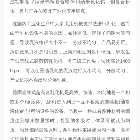
成功制备了纳米钨铜复合粉体和纳米氮化钨－铜复合粉
体，目前正在加紧其产业化应用研究。
在国内工业化生产中大多采用机械搅拌法进行乳化，然而
由于乳化设备本身的原因，如转速低、定转子间距大等问
题，导致乳液粒径大小不一，分散不均匀，产品易分层。
所以效果并不是很明显，上海思峻面对这种情况，研发生
产出管线式高剪切乳化机，有三级工作头，转速高达1400
0rpm，可以使重油乳化的乳液粒径大小均匀，分散均匀，
产品长期不会出现分层现象。
德国管线式超高速乳化机是高效、快速、均匀地将一个相
或多个相(液体、固体)进入到另一互不相溶的连续相(通常
液体)的过程的设备的设备。当其中一种或者多种材料的细
度达到微米数量级时，甚至纳米级时，体系可被认为均
质。当外部能量输入时，两种物料重组成为均一相。高剪
切均质机由于转子高速旋转所产生的高切线速度和高频机