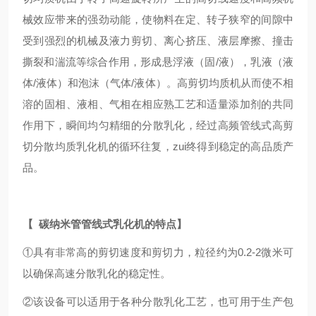
械效应带来的强劲动能，使物料在定、转子狭窄的间隙中
受到强烈的机械及液力剪切、离心挤压、液层摩擦、撞击
撕裂和湍流等综合作用，形成悬浮液（固/液），乳液（液
体/液体）和泡沫（气体/液体）。高剪切均质机从而使不相
溶的固相、液相、气相在相应熟工艺和适量添加剂的共同
作用下，瞬间均匀精细的分散乳化，经过高频管线式高剪
切分散均质乳化机的循环往复，zui终得到稳定的高品质产
品。
【
碳纳米管
管线式乳化机
的特点】
①具有非常高的剪切速度和剪切力，粒径约为0.2-2微米可
以确保高速分散乳化的稳定性。
②该设备可以适用于各种分散乳化工艺，也可用于生产包