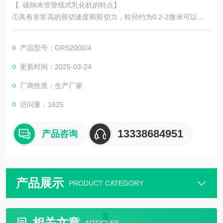
【 碳纳米管管线式乳化机的特点】
①具有非常高的剪切速度和剪切力，粒径约为0.2-2微米可以确保
高速分散乳化的稳定性。
②该设备可以适用于各种分散乳化工艺，也可用于生产包括对乳
产品型号：GRS2000/4
状液、悬浮液和胶体的均质混合。
③三级乳化机由定、转子系统所产生的剪切力使得溶质转移速度
更新时间：2025-03-24
增加，从而使单一分子和宏观分子媒介的分解加速。
厂商性质：生产厂家
访问量：1625
13338684951
产品咨询
产品展示
PRODUCT CATEGORY
相关文章