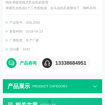
纳米单级管线式乳化机的原理
单级乳化机由1个工作腔组成，在马达的高速驱动下，物料在转子
与定子之间的狭窄间隙中高速运动，形成紊流，物料受到更强液
力剪切、离心挤压、高速切割、撞击和研磨等综合作用，从而达
产品型号：GDL2000
到分散、乳化、破碎的效果。思峻单级管线式乳化泵主要包括GD
L1000系列和GDL2000系列，相对而言，混合、分散、均质、悬
更新时间：2018-04-23
浮、乳化、湿磨得效果明显弱于多极管线式乳化机
厂商性质：生产厂家
访问量：1043
13338684951
产品咨询
产品展示
PRODUCT CATEGORY
相关文章