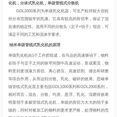
化机，分体式乳化机，单级
管线式
分散机
G
DL2000系列为单级乳化机器，可生产粒径较大但粒
径分布范围较窄的乳液。它具有较高的剪切率，保证了混
合液的稳定性。选用不同的分散头（定子
+转子）组合，可
满足不同的工艺和流体学要求。
纳米单级管线式乳化机的原理
单级乳化机由1个工作腔组成，在马达的高速驱动下，物料
在转子与定子之间的狭窄间隙中高速运动，形成紊流，物
料受到更强液力剪切、离心挤压、高速切割、撞击和研磨
等综合作用，从而达到分散、乳化、破碎的效果。
思峻
单
级管线式乳化泵主要包括
G
DL1000系列和
G
DL2000系列，
相对而言，混合、分散、均质、悬浮、乳化、湿磨得效果
明显弱于多极管线式乳化机，单级的剪切力大大的弱于多
级的，同时对被加工的物料的要求更严格，处理物料的范