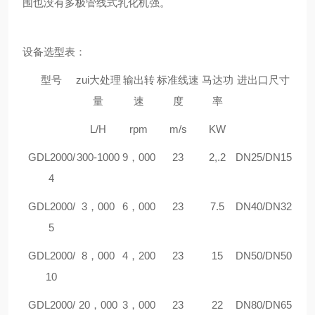
围也没有多极管线式乳化机强。
设备选型表：
型号
zui大处理
输出转
标准线速
马达功
进出口尺寸
量
速
度
率
L/H
rpm
m/s
KW
G
DL2000/
300-1000
9，000
23
2,.2
DN25/DN15
4
G
DL2000/
3，000
6，000
23
7.5
DN40/DN32
5
G
DL2000/
8，000
4，200
23
15
DN50/DN50
10
G
DL2000/
20，000
3，000
23
22
DN80/DN65