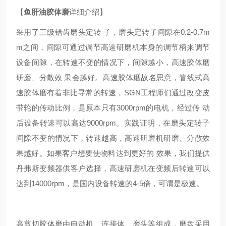
【
鱼肝油
胶体磨
详细介绍】
采用了三级错齿磨头定转 子，磨头定转子间隙在0.2-0.7m
m之间，间隙可通过调节高速研磨机本身的调节柄来调节
设备间隙，在转速不变的情况下，间隙越小，高速胶体磨
研磨、分散效 果会越好。高速胶体磨故名思意，管线式高
速胶体磨有着非比寻常的转速，
SGN
工程师们通过改变皮
带轮的传动比例，是原本只有3000rpm的电机，经过传 动
后设备转速可以高达9000rpm。实践证明，在磨头定转子
间隙不变的情况下，转速越高，高速研磨机研磨、分散效
果越好。如果客户想要使物料达到更好的 效果，我们提供
丹弗斯变频器供客户选择，高速研磨机在变频后转速可以
达到14000rpm，是国内设备转速的4-5倍，可谓是极速。
高剪切胶体磨由电动机、连接体、磨头等组成，磨盘采用