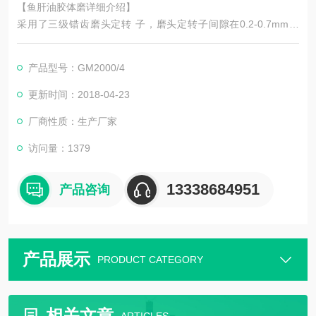
【鱼肝油胶体磨详细介绍】
采用了三级错齿磨头定转 子，磨头定转子间隙在0.2-0.7mm之
间，间隙可通过调节高速研磨机本身的调节柄来调节设备间隙，
在转速不变的情况下，间隙越小，高速胶体磨研磨、分散效 果会
产品型号：GM2000/4
越好。高速胶体磨故名思意，管线式高速胶体磨有着非比寻常的
转速，SGN工程师们通过改变皮带轮的传动比例，是原本只有30
更新时间：2018-04-23
00rpm的电机，经过传 动后设备转速可以高达9000rpm。实践证
厂商性质：生产厂家
明，在磨头
访问量：1379
13338684951
产品咨询
产品展示
PRODUCT CATEGORY
相关文章