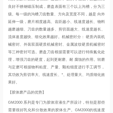
良好不锈钢锻压制成，磨盘表面有三个以上沟槽，分为三
级。每一级的沟槽刀齿数量、方向及宽度不同，越是 向外
延伸一级，磨片精度越高、齿距越小、线速度越长、物料
越磨越细、刀齿的数量越多、剪切面越大、线速度越长、
流体速度越快、细化效果越好。机械密封分： 硬质内装机
械密封、外装双面硬质机械密封、金属波纹硬质机械密封
等三种密封可选。磨盘刀齿根据需要可以进行特殊氮化处
理，增强刀齿的硬度，起到更耐磨、耐 腐蚀的作用。转磨
与定磨可根据物料粘度、产量、颗粒细度进行手工调节，
其功效为剪切率大、线速度长、*、处理量大、均质细化效
果好。
【胶体磨产品的优势】
GM
2000 系列是专门为胶体溶液生产所设计，特别是那些
需要很好乳化和分散效果的胶体生产。
GM
2000的线速度