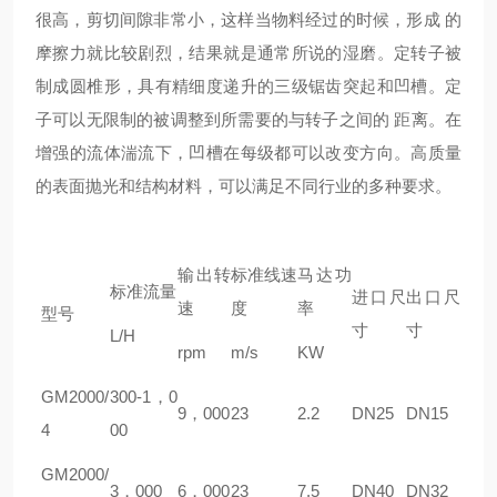
很高，剪切间隙非常小，这样当物料经过的时候，形成 的
摩擦力就比较剧烈，结果就是通常所说的湿磨。定转子被
制成圆椎形，具有精细度递升的三级锯齿突起和凹槽。定
子可以无限制的被调整到所需要的与转子之间的 距离。在
增强的流体湍流下，凹槽在每级都可以改变方向。高质量
的表面抛光和结构材料，可以满足不同行业的多种要求。
输出转
标准线速
马达功
标准流量
进口尺
出口尺
速
度
率
型号
寸
寸
L/H
rpm
m/s
KW
GM
2000/
300-1，0
9，000
23
2.2
DN25
DN15
4
00
GM
2000/
3，000
6，000
23
7.5
DN40
DN32