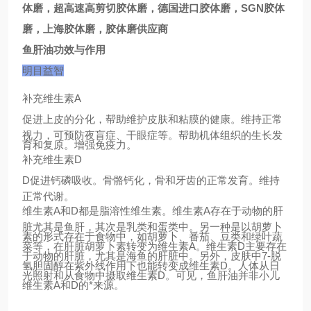
体磨，超高速高剪切胶体磨，德国进口胶体磨，
SGN胶体
磨，上海胶体磨，胶体磨供应商
鱼肝油功效与作用
明目
益智
补充维生素A
促进上皮的分化，帮助维护皮肤和粘膜的健康。维持正常
视力，可预防夜盲症、干眼症等。帮助机体组织的生长发
育和复原。增强免疫力。
补充维生素D
D促进钙磷吸收。骨骼钙化，骨和牙齿的正常发育。维持
正常代谢。
维生素A和D都是脂溶性维生素。维生素A存在于动物的肝
脏尤其是鱼肝，其次是乳类和蛋类中。另一种是以胡萝卜
素的形式存在于食物中，如胡萝卜、番茄、豆类和绿叶蔬
菜等，在肝脏胡萝卜素转变为维生素A。维生素D主要存在
于动物的肝脏，尤其是海鱼的肝脏中。另外，皮肤中7-脱
氢胆固醇在紫外线作用下也能转变成维生素D。人体从日
光照射和从食物中摄取维生素D。可见，鱼肝油并非小儿
维生素A和D的*来源。