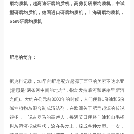
磨均质机，超高速研磨均质机，高剪切研磨均质机，中试
型研磨均质机，德国进口研磨均质机，上海研磨均质机，
SGN研磨均质机
肥皂的简介：
据史料记载，zui早的肥皂配方起源于西亚的美索不达米亚
(意思是“两条河中间的地方”，指幼发拉底河和底格里斯河
之间)。大约在公元前3000年的时候，人们便将1份油和5份
碱性植物灰混合制成清洁剂，在欧洲关于肥皂起源的传说
很多，一说古罗马的高卢人，每遇节日便将羊油和山毛榉
树灰溶液搅成稠状，涂在头发上，梳成各种发型。一次，