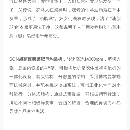
节日突遇大雨，发型淋坏了，人们却意外发现头发变干净
了。又传说，罗马人在祭神时，烧烤的牛羊油滴落在草木
灰里，形成了 “油脂球”。妇女们洗衣时发现，沾了 “油脂
球”的衣服更易洗干净。这都说明了人们用动物脂肪与草木
灰（碱）皂已用千年历史。
SGN
超高速研磨肥皂均质机
，转速高达14000rpm，剪切力
强，是国内设备的4-5倍。研磨
均质机
是胶体磨和
均质机
的
一体化设备，磨头结构、分散盘的结构
。
采用博格曼双端
面机械密封，并配有机封冷却系统，可供工业化生产24小
时运行。分体式结构，通过皮带提速，可根据调节转速，
满足不同细胞破碎要求，合适的转速，合理的剪切力不易
导致产品变性失活。