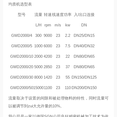
均质机选型表
型号
流量
转速
线速度
功率
入/出口连接
L/H
rpm
m/s
kw
DN
GMD
2000/4
300
9000
23
2.2
DN25/DN15
GMD
2000/5
1000
6000
23
7.5
DN40/DN32
GMD
2000/10
2000
4200
23
22
DN80/DN65
GMD
2000/20
5000
2850
23
37
DN80/DN65
GMD
2000/30
8000
1420
23
55
DN150/DN125
GMD
2000/50
15000
1100
23
110
DN200/DN150
流量取决于设置的间隙和被处理物料的特性，同时流量可
以被调节到zui大允许量的10%。
我
公司是一家以德国SGN公司良好精密机械加工技术为依