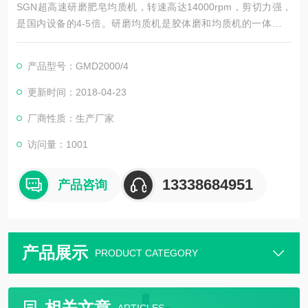
SGN超高速研磨肥皂均质机，转速高达14000rpm，剪切力强，
是国内设备的4-5倍。研磨均质机是胶体磨和均质机的一体化设
备，磨头结构、分散盘的结构。采用博格曼双端面机械密封，并
配有机封冷却系统，可供工业化生产24小时运行。分体式结构，
产品型号：GMD2000/4
通过皮带提速，可根据调节转速，满足不同细胞破碎要求，合适
的转速，合理的剪切力不易导致产品变性失活。
更新时间：2018-04-23
厂商性质：生产厂家
访问量：1001
13338684951
产品咨询
产品展示
PRODUCT CATEGORY
相关文章