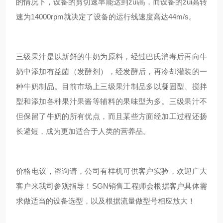
的情况下，设备的剪切速率能达到zui高，而设备的zui高转
速为14000rpm就决定了设备的运行线速度高达44m/s。
三级果汁
是以新鲜的牛奶为原料，经过巴氏消毒后再向牛
奶中添加有益菌（发酵剂），经发酵后，再冷却灌装的一
种牛奶制品。目前市场上
三级果汁
制品多以凝固型、搅拌
型和添加各种果汁果酱等辅料的果味型为多。
三级果汁
不
但保留了牛奶的所有优点，而且某些方面经加工过程还扬
长避短，成为更加适合于人类的营养品。
价格电议，咨询请
，
公司有样机可供客户实验，欢迎广大
客户来我司参观指导！
SGN
销售工程师会根据客户具体需
求做适当的设备选型，以及根据流量做型号相应放大！