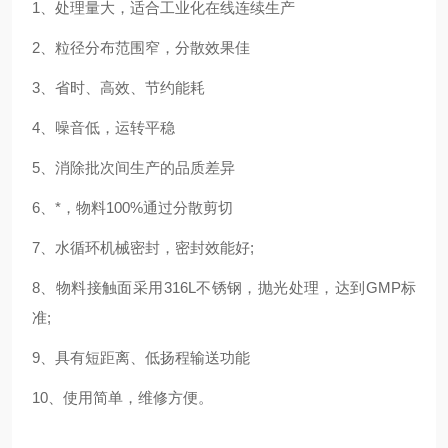
1
、处理量大，适合工业化在线连续生产
2
、粒径分布范围窄，分散效果佳
3
、省时、高效、节约能耗
4
、噪音低，运转平稳
5
、消除批次间生产的品质差异
6
、*，物料
100%
通过分散剪切
7
、水循环机械密封，密封效能好
;
8
、物料接触面采用
316L
不锈钢，抛光处理，达到
GMP
标
准
;
9
、具有短距离、低扬程输送功能
10
、使用简单，维修方便。