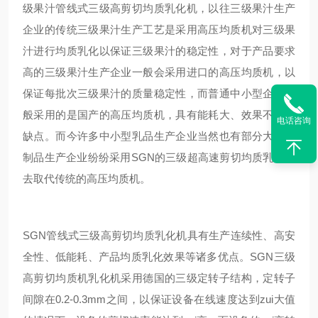
级果汁
管线式三级高剪切均质乳化机，以往
三级果汁
生产
企业的传统
三级果汁
生产工艺是采用高压均质机对
三级果
汁
进行均质乳化以保证
三级果汁
的稳定性，对于产品要求
高的
三级果汁
生产企业一般会采用进口的高压均质机，以
保证每批次
三级果汁
的质量稳定性，而普通中小型企业一
般采用的是国产的高压均质机，具有能耗大、效果不佳等
电话咨询
缺点。而今许多中小型乳品生产企业当然也有部分大型乳
制品生产企业纷纷采用
SGN
的三级超高速剪切均质乳化机
去取代传统的高压均质机。
SGN
管线式三级高剪切均质乳化机具有生产连续性、高安
全性、低能耗、产品均质乳化效果等诸多优点。
SGN
三级
高剪切均质机乳化机采用德国的三级定转子结构，定转子
间隙在0.2-0.3mm之间，以保证设备在线速度达到zui大值