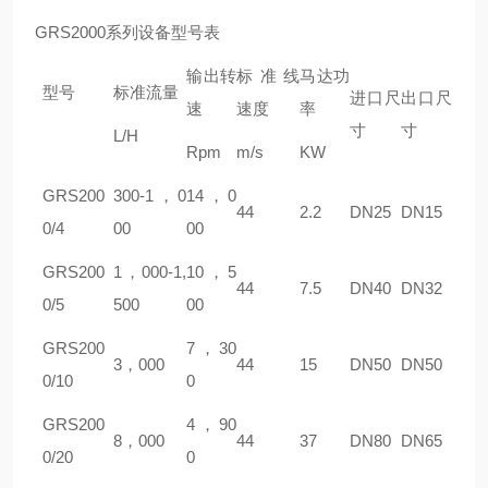
GR
S2000
系列设备型号表
输出转
标准线
马达功
型号
标准流量
进口尺
出口尺
速
速度
率
寸
寸
L/H
Rpm
m/s
KW
GR
S200
300-1
，
0
14
，
0
44
2.2
DN25
DN15
0/4
00
00
GR
S200
1
，
000-1,
10
，
5
44
7.5
DN40
DN32
0/5
500
00
GR
S200
7
，
30
3
，
000
44
15
DN50
DN50
0/10
0
GR
S200
4
，
90
8
，
000
44
37
DN80
DN65
0/20
0