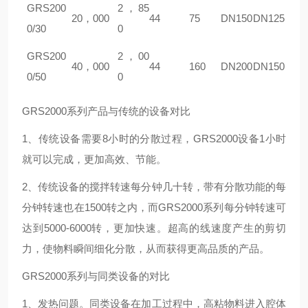
GR
S200
2
，
85
20
，
000
44
75
DN150
DN125
0/30
0
GR
S200
2
，
00
40
，
000
44
160
DN200
DN150
0/50
0
GR
S2000
系列产品与传统的设备对比
1
、传统设备需要
8
小时的分散过程，
GR
S2000
设备
1
小时
就可以完成，更加高效、节能。
2
、传统设备的搅拌转速每分钟几十转，带有分散功能的每
分钟转速也在
1500
转之内，而
GR
S2000
系列每分钟转速可
达到
5000-6000
转，更加快速。超高的线速度产生的剪切
力，使物料瞬间细化分散，从而获得更高品质的产品。
GR
S2000
系列与同类设备的对比
1
、发热问题。同类设备在加工过程中，高粘物料进入腔体