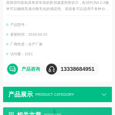
高剪切均质机具有非常高的剪切速度和剪切力，粒径约为0.2-2微
米可以确保高速分散乳化的稳定性。该设备可以适用于各种分散
乳化工艺，也可用于生产包括对乳状液,悬浮液和胶体的均质混
合。三级乳化机由定/转子系统生的剪切力使得溶质转移速度增
产品型号：
加，从而使单一分子和宏观分子媒介的分解加速。
更新时间：2018-04-23
厂商性质：生产厂家
访问量：1021
13338684951
产品咨询
产品展示
PRODUCT CATEGORY
相关文章