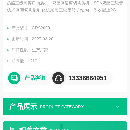
奶酪三级高剪切均质机，奶酪高速剪切均质机，SGN奶酪三级管
线式高剪切均质乳化机采用三级定转子结构，依次配上2G、4
M、6F的精密定转子，定转子间隙控制在0.2-0.3mm之间，配合1
0500rpm超高的转速，将奶酪加热至80度，然后用转子泵或者螺
产品型号：GRS2000
杆泵输入进SGN奶酪三级管线式高剪切均质乳化机处理一遍，打
出来的效果经北京某大型乳制品企业专家级工程师从口感、外观
更新时间：2025-03-20
等各方面检测都非常好。
厂商性质：生产厂家
访问量：1210
13338684951
产品咨询
产品展示
PRODUCT CATEGORY
相关文章