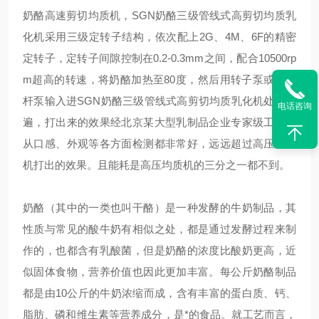
奶酪高速剪切均质机，SGN奶酪三级管线式高剪切均质乳
化机采用三级定转子结构，依次配上2G、4M、6F的精密
定转子，定转子间隙控制在0.2-0.3mm之间，配合10500rp
m超高的转速，将奶酪加热至80度，然后用转子泵或者螺
杆泵输入进SGN奶酪三级管线式高剪切均质乳化机处理一
电话咨询
遍，打出来的效果经北京某大型乳制品企业专家级工程师
从口感、外观等各方面检测都非常好，远远超过高压均质
机打出的效果。且能耗是高压均质机的三分之一都不到。
奶酪（其中的一类也叫干酪）是一种发酵的牛奶制品，其
性质与常见的酸牛奶有相似之处，都是通过发酵过程来制
作的，也都含有乳酸菌，但是奶酪的浓度比酸奶更高，近
似固体食物，营养价值也因此更加丰富。每公斤奶酪制品
都是由10公斤的牛奶浓缩而成，含有丰富的蛋白质、钙、
脂肪、磷和维生素等营养成分，是*的食品。就工艺而言，