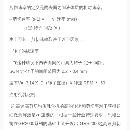
剪切速率的定义是两表面之间液体层的相对速率。
– 剪切速率 (s-1) = v 速率 (m/s)
g 定-转子 间距 (m)
由上可知，剪切速率取决于以下因素：
– 转子的线速率
– 在这种请况下两表面间的距离为转子-定子 间距。
SGN
定-转子的间距范围为 0.2 ~ 0.4 mm
速率V= 3.14 X D（转子直径）X 转速 RPM / 60
注射剂乳化机
超 高速高剪切均质乳化机的高的转速和剪切率对于获得超
细微悬浮液是zui重要的。根据一些行业特殊要求，
思峻
公
司在
G
R2000系列的基础上又开发出
GRS
2000超高速剪切