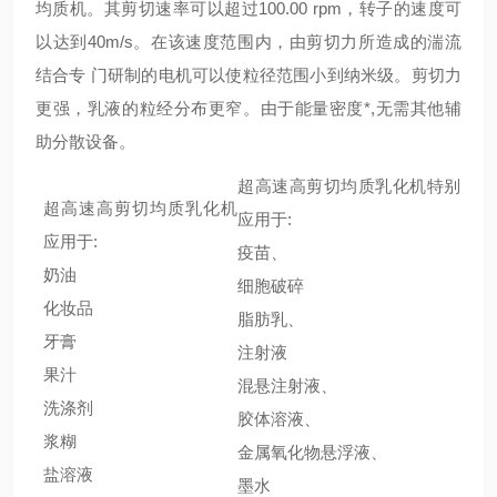
均质机。其剪切速率可以超过100.00 rpm，转子的速度可
以达到40m/s。在该速度范围内，由剪切力所造成的湍流
结合专 门研制的电机可以使粒径范围小到纳米级。剪切力
更强，乳液的粒经分布更窄。由于能量密度*,无需其他辅
助分散设备。
超高速高剪切均质乳化机特别
超高速高剪切均质乳化机
应用于:
应用于:
疫苗、
奶油
细胞破碎
化妆品
脂肪乳、
牙膏
注射液
果汁
混悬注射液、
洗涤剂
胶体溶液、
浆糊
金属氧化物悬浮液、
盐溶液
墨水