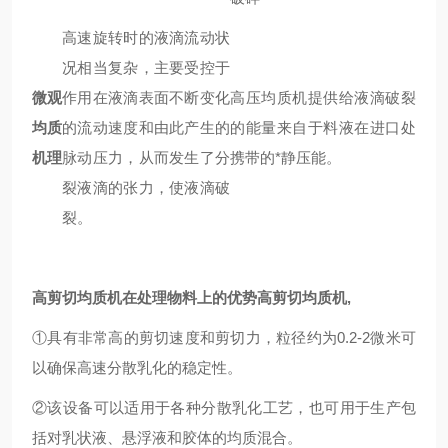
高速旋转时的液滴流动状
况相当复杂，主要受控于
微观
作用在液滴表面不断变化
高压均质机提供给液滴破裂
均质
的流动速度和由此产生的
的能量来自于料液在进口处
机理
脉动压力，从而发生了分
携带的*静压能。
裂液滴的张力，使液滴破
裂。
高剪切均质机
在处理物料上的优势
高剪切均质机,
①具有非常高的剪切速度和剪切力，粒径约为0.2-2微米可
以确保高速分散乳化的稳定性。
②该设备可以适用于各种分散乳化工艺，也可用于生产包
括对乳状液、悬浮液和胶体的均质混合。