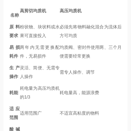
高剪切均质机
高压均质机
名称
原料
粉状物、块状料或水
必须先将物料融化混合为流体后
要求
果可直接投入
方可均质
易损
两年内无需更换配
均质阀、密封件使用两、三个月
耗件
件，无易损件
便需要经常更换
生产
灵活、简便、无需专
需专人操作、调节
操作
人操作
耗电量为高压均质机
耗能
耗电量高，能源浪费
的1/3
适应
适用范围广
不适宜高粘度的物料
范围
酸碱