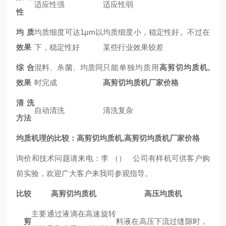
适应性强
适应性弱
性
均质
均质细度可达1μm以
均质细度小，稳定性好。不过在
效果
下，稳定性好
某些行业效果较差
综合
混料、杀菌、均质同
只能单独均质用
高剪切均质机,
效果
时完成
高剪切均质机厂家价格
清洗
自动清洗
清洗复杂
方法
均质机理的比较：
高剪切均质机,
高剪切均质机厂家价格
询价和技术问题请来电：李
（） 公司有样机可供客户购
前实验，欢迎广大客户来我司参观指导。
比较
高剪切均质机
高压均质机
主要通过液滴在高速旋转
剪
料液在高压下流过缝隙时，