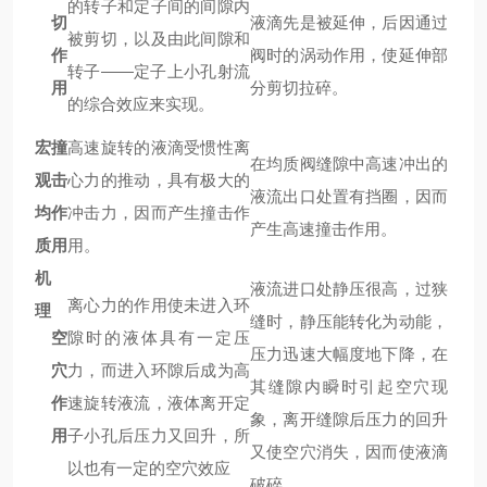
的转子和定子间的间隙内
切
液滴先是被延伸，后因通过
被剪切，以及由此间隙和
作
阀时的涡动作用，使延伸部
转子——定子上小孔射流
用
分剪切拉碎。
的综合效应来实现。
宏
撞
高速旋转的液滴受惯性离
在均质阀缝隙中高速冲出的
观
击
心力的推动，具有极大的
液流出口处置有挡圈，因而
均
作
冲击力，因而产生撞击作
产生高速撞击作用。
质
用
用。
机
液流进口处静压很高，过狭
离心力的作用使未进入环
理
缝时，静压能转化为动能，
空
隙时的液体具有一定压
压力迅速大幅度地下降，在
穴
力，而进入环隙后成为高
其缝隙内瞬时引起空穴现
作
速旋转液流，液体离开定
象，离开缝隙后压力的回升
用
子小孔后压力又回升，所
又使空穴消失，因而使液滴
以也有一定的空穴效应
破碎