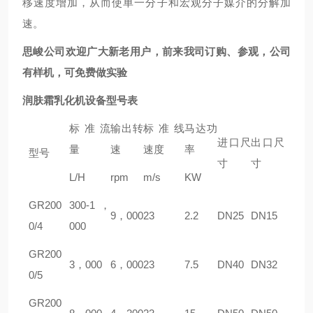
移速度增加，从而使单一分子和宏观分子媒介的分解加
速。
思峻公司欢迎广大新老用户，前来我司订购、参观，公司
有样机，可免费做实验
润肤霜乳化机
设备型号表
标准流
输出转
标准线
马达功
进口尺
出口尺
量
速
速度
率
型号
寸
寸
L/H
rpm
m/s
KW
GR
200
300-1，
9，000
23
2.2
DN25
DN15
0/4
000
GR
200
3，000
6，000
23
7.5
DN40
DN32
0/5
GR
200