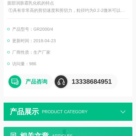
面部润肤霜乳化机的特点
①具有非常高的剪切速度和剪切力，粒径约为0.2-2微米可以确保
高速分散乳化的稳定性。
②该设备可以适用于各种分散乳化工艺，也可用于生产包括对乳
产品型号：GR2000/4
状液、悬浮液和胶体的均质混合。
③三级乳化机由定、转子系统所产生的剪切力使得溶质转移速度
更新时间：2018-04-23
增加，从而使单一分子和宏观分子媒介的分解加速。
厂商性质：生产厂家
访问量：986
13338684951
产品咨询
产品展示
PRODUCT CATEGORY
相关文章