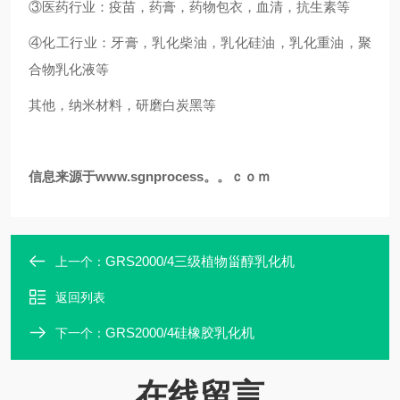
③医药行业：疫苗，药膏，药物包衣，血清，抗生素等
④化工行业：牙膏，乳化柴油，乳化硅油，乳化重油，聚
合物乳化液等
其他，纳米材料，研磨白炭黑等
信息来源于
www.sgnprocess。。ｃｏｍ
GRS2000/4三级植物甾醇乳化机
上一个：
返回列表
GRS2000/4硅橡胶乳化机
下一个：
在线留言