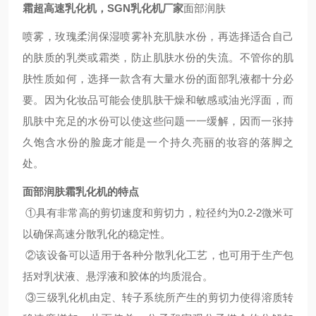
霜超高速乳化机，SGN乳化机厂家
面部润肤
喷雾，玫瑰柔润保湿喷雾补充肌肤水份，再选择适合自己
的肤质的乳类或霜类，防止肌肤水份的失流。不管你的肌
肤性质如何，选择一款含有大量水份的面部
乳液
都十分必
要。因为化妆品可能会使肌肤干燥和敏感或油光浮面，而
肌肤中充足的
水份
可以使这些问题一一缓解，因而一张持
久饱含水份的脸庞才能是一个持久亮丽的妆容的落脚之
处。
面部润肤霜乳化机
的特点
①具有非常高的剪切速度和剪切力，粒径约为0.2-2微米可
以确保高速分散乳化的稳定性。
②该设备可以适用于各种分散乳化工艺，也可用于生产包
括对乳状液、悬浮液和胶体的均质混合。
③三级乳化机由定、转子系统所产生的剪切力使得溶质转